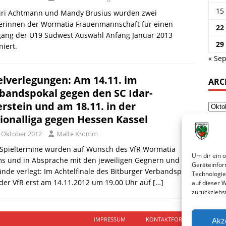
15
Siri Achtmann und Mandy Brusius wurden zwei
lerinnen der Wormatia Frauenmannschaft für einen
22
gang der U19 Südwest Auswahl Anfang Januar 2013
29
iert.
« Sep
elverlegungen: Am 14.11. im
ARC
bandspokal gegen den SC Idar-
rstein und am 18.11. in der
ionalliga gegen Hessen Kassel
. Oktober 2012
Malte Kromm
 Spieltermine wurden auf Wunsch des VfR Wormatia
Um dir ein 
s und in Absprache mit den jeweiligen Gegnern und der
Geräteinfor
nde verlegt: Im Achtelfinale des Bitburger Verbandspokal
Technologie
t der VfR erst am 14.11.2012 um 19.00 Uhr auf
[…]
auf dieser 
zurückziehs
IMPRESSUM
KONTAKTFORMULAR
D
Akz