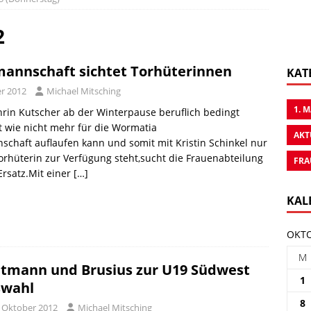
2
annschaft sichtet Torhüterinnen
KAT
er 2012
Michael Mitsching
1. 
rin Kutscher ab der Winterpause beruflich bedingt
ut wie nicht mehr für die Wormatia
AKT
chaft auflaufen kann und somit mit Kristin Schinkel nur
orhüterin zur Verfügung steht,sucht die Frauenabteilung
FRA
rsatz.Mit einer
[…]
KAL
OKTO
M
tmann und Brusius zur U19 Südwest
1
swahl
8
. Oktober 2012
Michael Mitsching