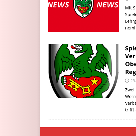
Mit 
Spie
Lehr
nomin
Spi
Ver
Obe
Reg
25
Zwei
Worm
Verbä
triff