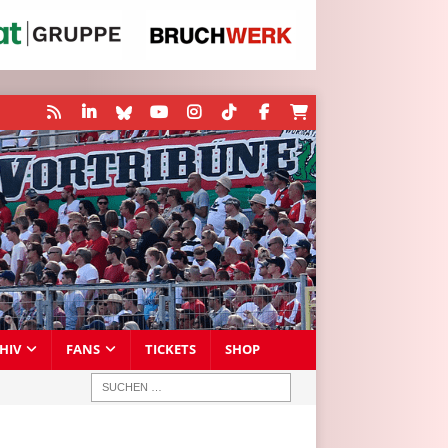
HIV
FANS
TICKETS
SHOP