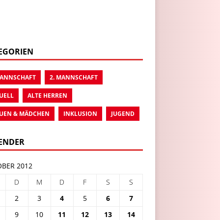
EGORIEN
MANNSCHAFT
2. MANNSCHAFT
UELL
ALTE HERREN
UEN & MÄDCHEN
INKLUSION
JUGEND
ENDER
BER 2012
D
M
D
F
S
S
2
3
4
5
6
7
9
10
11
12
13
14