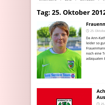
Tag:
25. Oktober 201
Frauenm
25. Oktob
Da Ann-Kath
leider so g
Frauenmanns
noch eine T
adäquaten E
Ach
Au
25