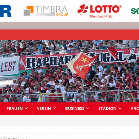
FRAUEN
VEREIN
BUSINESS
STADION
ARC
5 (Donnerstag)