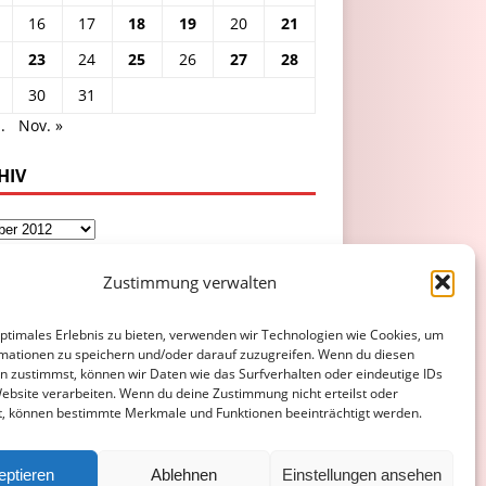
16
17
18
19
20
21
23
24
25
26
27
28
30
31
.
Nov. »
HIV
Zustimmung verwalten
optimales Erlebnis zu bieten, verwenden wir Technologien wie Cookies, um
mationen zu speichern und/oder darauf zuzugreifen. Wenn du diesen
n zustimmst, können wir Daten wie das Surfverhalten oder eindeutige IDs
Website verarbeiten. Wenn du deine Zustimmung nicht erteilst oder
t, können bestimmte Merkmale und Funktionen beeinträchtigt werden.
ATENSCHUTZERKLÄRUNG
COOKIE-RICHTLINIE (EU)
eptieren
Ablehnen
Einstellungen ansehen