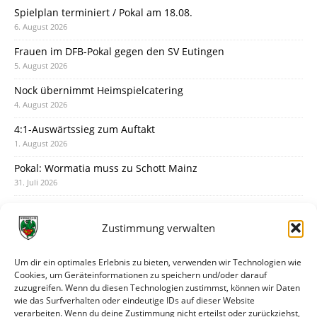
Spielplan terminiert / Pokal am 18.08.
6. August 2026
Frauen im DFB-Pokal gegen den SV Eutingen
5. August 2026
Nock übernimmt Heimspielcatering
4. August 2026
4:1-Auswärtssieg zum Auftakt
1. August 2026
Pokal: Wormatia muss zu Schott Mainz
31. Juli 2026
Wormatia trauert um Jürgen Dinger
30. Juli 2026
Zustimmung verwalten
Deine Spielminute: 89+1
28. Juli 2026
Um dir ein optimales Erlebnis zu bieten, verwenden wir Technologien wie
Cookies, um Geräteinformationen zu speichern und/oder darauf
Neuer Rückensponsor
zuzugreifen. Wenn du diesen Technologien zustimmst, können wir Daten
28. Juli 2026
wie das Surfverhalten oder eindeutige IDs auf dieser Website
verarbeiten. Wenn du deine Zustimmung nicht erteilst oder zurückziehst,