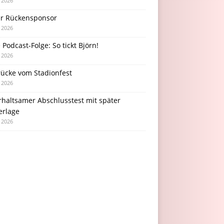
i 2026
r Rückensponsor
i 2026
Podcast-Folge: So tickt Björn!
i 2026
rücke vom Stadionfest
i 2026
rhaltsamer Abschlusstest mit später
erlage
i 2026