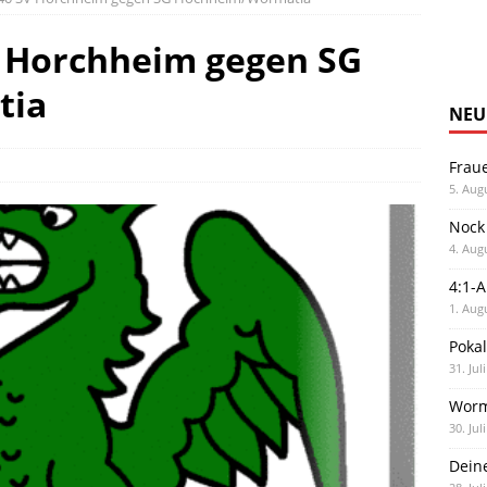
V Horchheim gegen SG
tia
NEU
Frau
5. Aug
Nock
4. Aug
4:1-
1. Aug
Poka
31. Jul
Worm
30. Jul
Dein