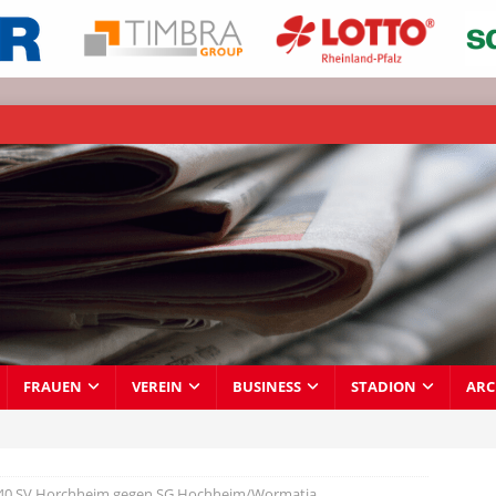
FRAUEN
VEREIN
BUSINESS
STADION
ARC
Ü 40 SV Horchheim gegen SG Hochheim/Wormatia