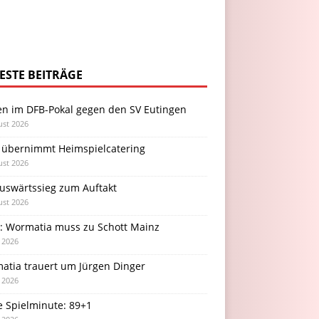
ESTE BEITRÄGE
en im DFB-Pokal gegen den SV Eutingen
ust 2026
 übernimmt Heimspielcatering
ust 2026
Auswärtssieg zum Auftakt
ust 2026
l: Wormatia muss zu Schott Mainz
i 2026
atia trauert um Jürgen Dinger
i 2026
e Spielminute: 89+1