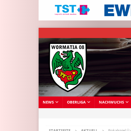
NEWS
OBERLIGA
NACHWUCHS
STARTSEITE
AKTUELL
Pokalspiel 