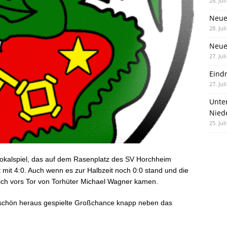
28. Jul
Neue
28. Jul
Neue 
27. Jul
Eind
27. Jul
Unte
Nied
25. Jul
kalspiel, das auf dem Rasenplatz des SV Horchheim
 mit 4:0. Auch wenn es zur Halbzeit noch 0:0 stand und die
ich vors Tor von Torhüter Michael Wagner kamen.
 schön heraus gespielte Großchance knapp neben das