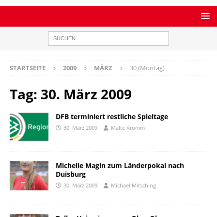
STARTSEITE
2009
MÄRZ
30 (Montag)
Tag:
30. März 2009
DFB terminiert restliche Spieltage
30. März 2009
Malte Kromm
Michelle Magin zum Länderpokal nach
Duisburg
30. März 2009
Michael Mitsching