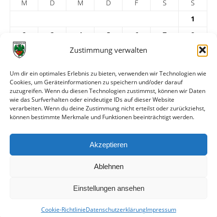
M
D
M
D
F
S
S
1
2
3
4
5
6
7
8
Zustimmung verwalten
9
10
11
12
13
14
15
16
17
18
19
20
21
22
Um dir ein optimales Erlebnis zu bieten, verwenden wir Technologien wie
Cookies, um Geräteinformationen zu speichern und/oder darauf
23
24
25
26
27
28
29
zuzugreifen. Wenn du diesen Technologien zustimmst, können wir Daten
30
31
wie das Surfverhalten oder eindeutige IDs auf dieser Website
verarbeiten. Wenn du deine Zustimmung nicht erteilst oder zurückziehst,
« Feb.
Apr. »
können bestimmte Merkmale und Funktionen beeinträchtigt werden.
ARCHIV
Akzeptieren
Ablehnen
Einstellungen ansehen
Cookie-Richtlinie
Datenschutzerklärung
Impressum
© VfR Wormatia Worms