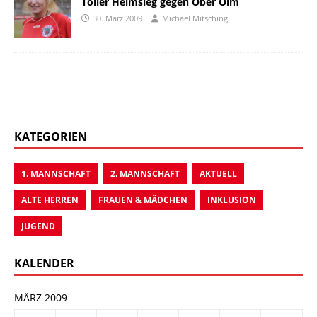
Toller Heimsieg gegen Ober Olm
30. März 2009
Michael Mitsching
KATEGORIEN
1. MANNSCHAFT
2. MANNSCHAFT
AKTUELL
ALTE HERREN
FRAUEN & MÄDCHEN
INKLUSION
JUGEND
KALENDER
MÄRZ 2009