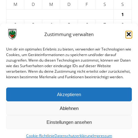
M
D
M
D
F
S
S
1
2
3
4
5
6
7
8
Zustimmung verwalten
9
10
11
12
13
14
15
16
17
18
19
20
21
22
Um dir ein optimales Erlebnis zu bieten, verwenden wir Technologien wie
Cookies, um Geräteinformationen zu speichern und/oder darauf
23
24
25
26
27
28
29
zuzugreifen. Wenn du diesen Technologien zustimmst, können wir Daten
30
31
wie das Surfverhalten oder eindeutige IDs auf dieser Website
verarbeiten. Wenn du deine Zustimmung nicht erteilst oder zurückziehst,
« Feb.
Apr. »
können bestimmte Merkmale und Funktionen beeinträchtigt werden.
ARCHIV
Akzeptieren
Ablehnen
Einstellungen ansehen
Cookie-Richtlinie
Datenschutzerklärung
Impressum
© VfR Wormatia Worms