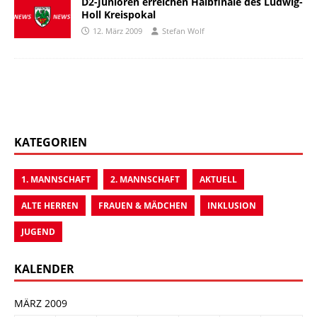
D2-Junioren erreichen Halbfinale des Ludwig-
Holl Kreispokal
12. März 2009
Stefan Wolf
KATEGORIEN
1. MANNSCHAFT
2. MANNSCHAFT
AKTUELL
ALTE HERREN
FRAUEN & MÄDCHEN
INKLUSION
JUGEND
KALENDER
MÄRZ 2009