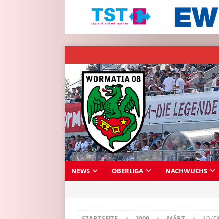
NEWS
OBERLIGA
NACHWUCHS
STARTSEITE
2009
MÄRZ
10 (D