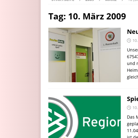
Tag:
10. März 2009
Neu
10
Unser
67547
und n
Heimm
glei
Spi
10
Das M
gepl
11.04
ist d