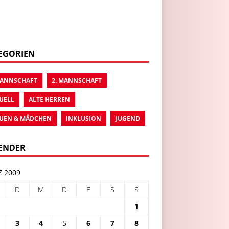
EGORIEN
MANNSCHAFT
2. MANNSCHAFT
UELL
ALTE HERREN
UEN & MÄDCHEN
INKLUSION
JUGEND
ENDER
 2009
D
M
D
F
S
S
1
3
4
5
6
7
8