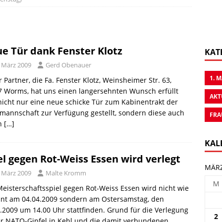
e Tür dank Fenster Klotz
KAT
. März 2009
Gerd Obenauer
1. 
 Partner, die Fa. Fenster Klotz, Weinsheimer Str. 63,
 Worms, hat uns einen langersehnten Wunsch erfüllt
AKT
icht nur eine neue schicke Tür zum Kabinentrakt der
annschaft zur Verfügung gestellt, sondern diese auch
FRA
ch
[…]
KAL
el gegen Rot-Weiss Essen wird verlegt
MÄRZ
. März 2009
Malte Kromm
M
eisterschaftsspiel gegen Rot-Weiss Essen wird nicht wie
ant am 04.04.2009 sondern am Ostersamstag, den
.2009 um 14.00 Uhr stattfinden. Grund für die Verlegung
2
er NATO-Gipfel in Kehl und die damit verbundenen