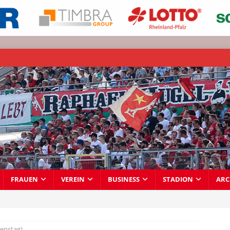
FRAUEN
VEREIN
BUSINESS
STADION
ARC
ienstag)