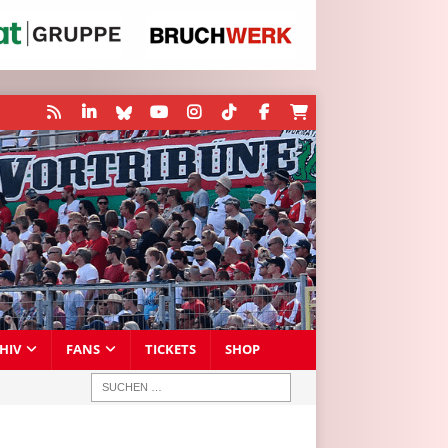
HIV
FANS
TICKETS
SHOP