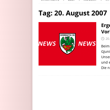
Tag:
20. August 2007
Erg
Vor
20
Beim 
GJun
Unser
und e
Die 