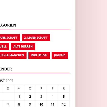
EGORIEN
MANNSCHAFT
2. MANNSCHAFT
UELL
ALTE HERREN
UEN & MÄDCHEN
INKLUSION
JUGEND
ENDER
ST 2007
D
M
D
F
S
S
1
2
3
4
5
7
8
9
10
11
12