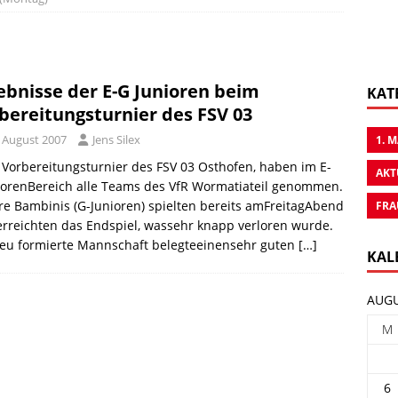
ebnisse der E-G Junioren beim
KAT
bereitungsturnier des FSV 03
. August 2007
Jens Silex
1. 
Vorbereitungsturnier des FSV 03 Osthofen, haben im E-
AKT
iorenBereich alle Teams des VfR Wormatiateil genommen.
e Bambinis (G-Junioren) spielten bereits amFreitagAbend
FRA
rreichten das Endspiel, wassehr knapp verloren wurde.
neu formierte Mannschaft belegteeinensehr guten
[…]
KAL
AUGU
M
6