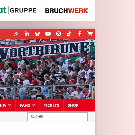
HIV
FANS
TICKETS
SHOP