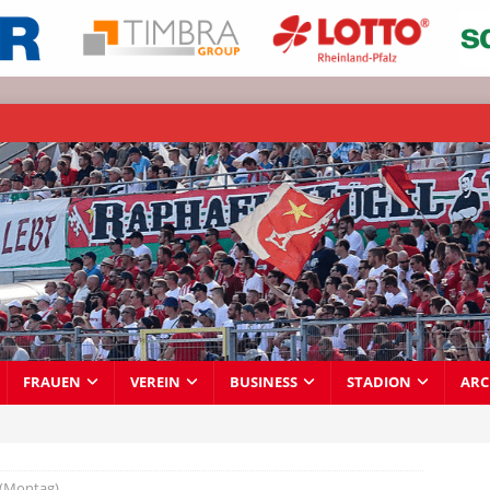
FRAUEN
VEREIN
BUSINESS
STADION
ARC
 (Montag)