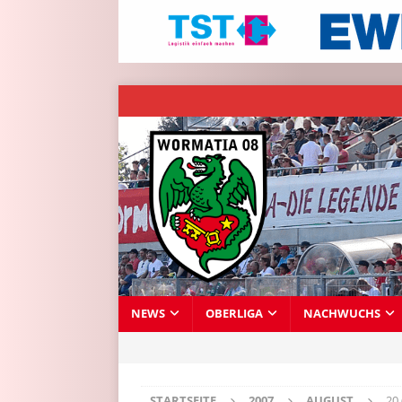
NEWS
OBERLIGA
NACHWUCHS
STARTSEITE
2007
AUGUST
20