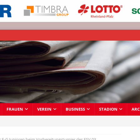
FRAUEN
VEREIN
BUSINESS
STADION
ARC
r E-G Junioren beim Vorbereitungsturnier des FSV 03