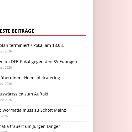
ESTE BEITRÄGE
plan terminiert / Pokal am 18.08.
ust 2026
en im DFB-Pokal gegen den SV Eutingen
ust 2026
 übernimmt Heimspielcatering
ust 2026
Auswärtssieg zum Auftakt
ust 2026
l: Wormatia muss zu Schott Mainz
i 2026
atia trauert um Jürgen Dinger