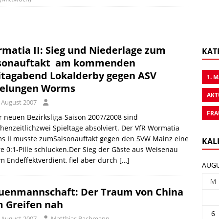
matia II: Sieg und Niederlage zum
KAT
sonauftakt  am kommenden
itagabend Lokalderby gegen ASV
1. 
elungen Worms
AKT
. August 2007
FRA
r neuen Bezirksliga-Saison 2007/2008 sind
henzeitlichzwei Spieltage absolviert. Der VfR Wormatia
s II musste zumSaisonauftakt gegen den SVW Mainz eine
KAL
re 0:1-Pille schlucken.Der Sieg der Gäste aus Weisenau
m Endeffektverdient, fiel aber durch
[…]
AUGU
M
uenmannschaft: Der Traum von China
 Greifen nah
6
. August 2007
Matthias Bachmann