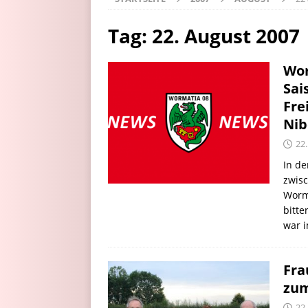
Tag:
22. August 2007
Wor
Sai
Fre
Nib
22
In de
zwisc
Worm
bitte
war i
Fra
zum
22