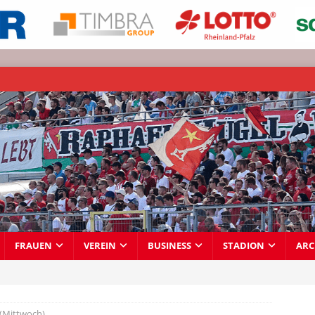
FRAUEN
VEREIN
BUSINESS
STADION
ARC
 (Mittwoch)