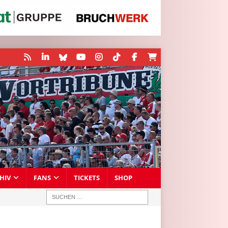
HIV
FANS
TICKETS
SHOP