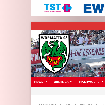
NEWS
OBERLIGA
NACHWUCHS
STARTSEITE
2007
AUGUST
22