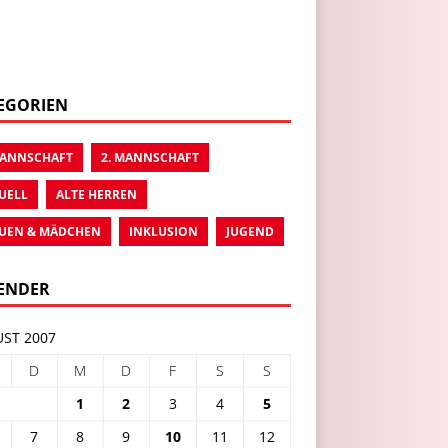
EGORIEN
MANNSCHAFT
2. MANNSCHAFT
UELL
ALTE HERREN
UEN & MÄDCHEN
INKLUSION
JUGEND
ENDER
ST 2007
D
M
D
F
S
S
1
2
3
4
5
7
8
9
10
11
12