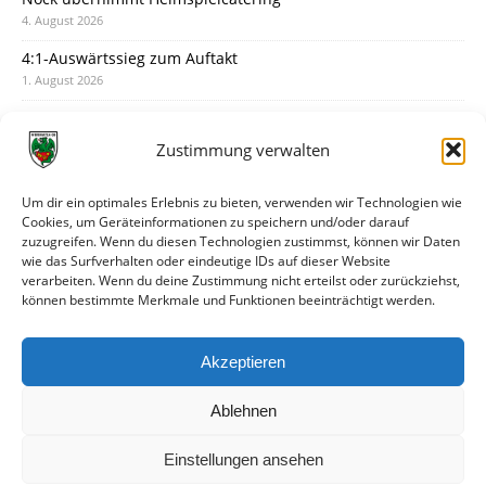
4. August 2026
4:1-Auswärtssieg zum Auftakt
1. August 2026
Pokal: Wormatia muss zu Schott Mainz
31. Juli 2026
Zustimmung verwalten
Wormatia trauert um Jürgen Dinger
30. Juli 2026
Um dir ein optimales Erlebnis zu bieten, verwenden wir Technologien wie
Cookies, um Geräteinformationen zu speichern und/oder darauf
Deine Spielminute: 89+1
zuzugreifen. Wenn du diesen Technologien zustimmst, können wir Daten
28. Juli 2026
wie das Surfverhalten oder eindeutige IDs auf dieser Website
verarbeiten. Wenn du deine Zustimmung nicht erteilst oder zurückziehst,
Neuer Rückensponsor
können bestimmte Merkmale und Funktionen beeinträchtigt werden.
28. Juli 2026
Neue Podcast-Folge: So tickt Björn!
Akzeptieren
27. Juli 2026
Ablehnen
Einstellungen ansehen