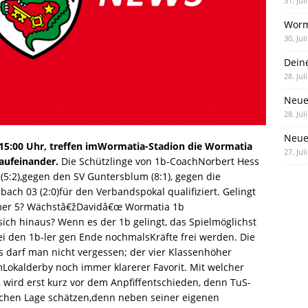
31. Jul
Worm
30. Jul
Dein
28. Jul
Neue
28. Jul
Neue 
:00 Uhr, treffen imWormatia-Stadion die Wormatia
27. Jul
aufeinander.
Die Schützlinge von 1b-CoachNorbert Hess
5:2),gegen den SV Guntersblum (8:1), gegen die
bach 03 (2:0)für den Verbandspokal qualifiziert. Gelingt
er 5? Wächstâ€žDavidâ€œ Wormatia 1b
h hinaus? Wenn es der 1b gelingt, das Spielmöglichst
ei den 1b-ler gen Ende nochmalsKräfte frei werden. Die
 darf man nicht vergessen; der vier Klassenhöher
Lokalderby noch immer klarerer Favorit. Mit welcher
wird erst kurz vor dem Anpfiffentschieden, denn TuS-
klichen Lage schätzen,denn neben seiner eigenen