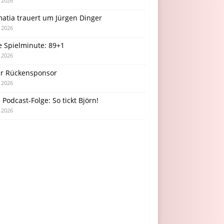
i 2026
atia trauert um Jürgen Dinger
i 2026
e Spielminute: 89+1
i 2026
r Rückensponsor
i 2026
Podcast-Folge: So tickt Björn!
i 2026