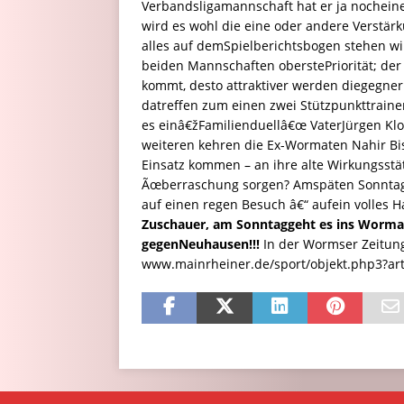
Verbandsligamannschaft hat er ja nochein
wird es wohl die eine oder andere Verstä
alles auf demSpielberichtsbogen stehen wir
beiden Mannschaften oberstePriorität; der 
kommt, desto attraktiver werden diegegner
datreffen zum einen zwei Stützpunkttraine
es einâ€žFamilienduellâ€œ VaterJürgen Klot
weiteren kehren die Ex-Wormaten Nahir Bi
Einsatz kommen – an ihre alte Wirkungsstät
Ãœberraschung sorgen? Amspäten Sonntag
auf einen regen Besuch â€“ aufein volles 
Zuschauer, am Sonntaggeht es ins Wormat
gegenNeuhausen!!!
In der Wormser Zeitung
www.mainrheiner.de/sport/objekt.php3?art