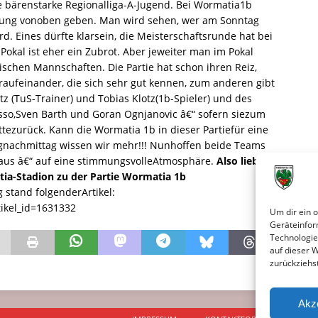
e bärenstarke Regionalliga-A-Jugend. Bei Wormatia1b
rkung vonoben geben. Man wird sehen, wer am Sonntag
d. Eines dürfte klarsein, die Meisterschaftsrunde hat bei
Pokal ist eher ein Zubrot. Aber jeweiter man im Pokal
ischen Mannschaften. Die Partie hat schon ihren Reiz,
raufeinander, die sich sehr gut kennen, zum anderen gibt
z (TuS-Trainer) und Tobias Klotz(1b-Spieler) und des
sso,Sven Barth und Goran Ognjanovic â€“ sofern siezum
tezurück. Kann die Wormatia 1b in dieser Partiefür eine
nachmittag wissen wir mehr!!! Nunhoffen beide Teams
Haus â€“ auf eine stimmungsvolleAtmosphäre.
Also liebe
ia-Stadion zu der Partie Wormatia 1b
 stand folgenderArtikel:
ikel_id=1631332
Um dir ein 
Geräteinfor
Technologie
auf dieser 
zurückziehs
Akz