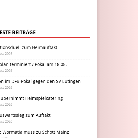
ESTE BEITRÄGE
itionsduell zum Heimauftakt
ust 2026
plan terminiert / Pokal am 18.08.
ust 2026
en im DFB-Pokal gegen den SV Eutingen
ust 2026
 übernimmt Heimspielcatering
ust 2026
Auswärtssieg zum Auftakt
ust 2026
l: Wormatia muss zu Schott Mainz