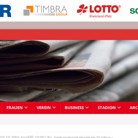
FRAUEN
VEREIN
BUSINESS
STADION
ARC
03.10.2004 Anpfiff: 15:00 Uhr, Verbandspokalspiel im Stadion –