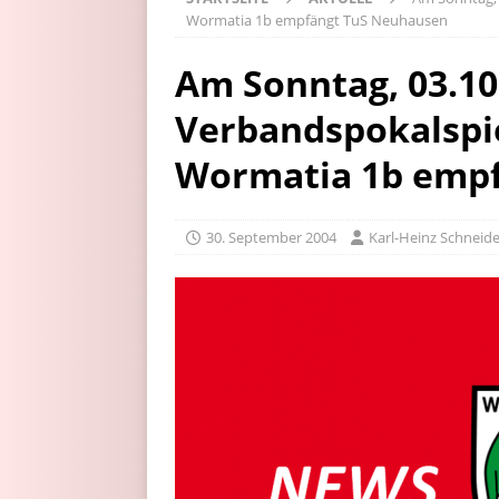
Wormatia 1b empfängt TuS Neuhausen
Am Sonntag, 03.10.
Verbandspokalspie
Wormatia 1b emp
30. September 2004
Karl-Heinz Schneide