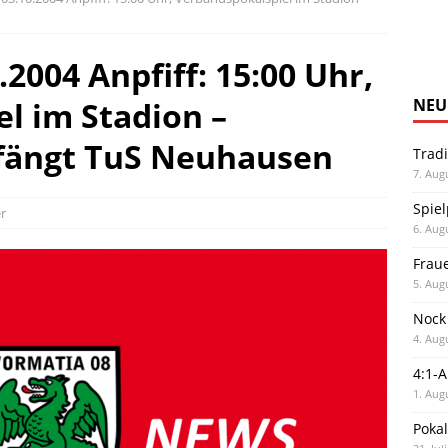
2004 Anpfiff: 15:00 Uhr,
l im Stadion –
NEU
fängt TuS Neuhausen
Trad
7. Aug
Spiel
r
6. Aug
Frau
5. Aug
Nock
4. Aug
4:1-
1. Aug
Poka