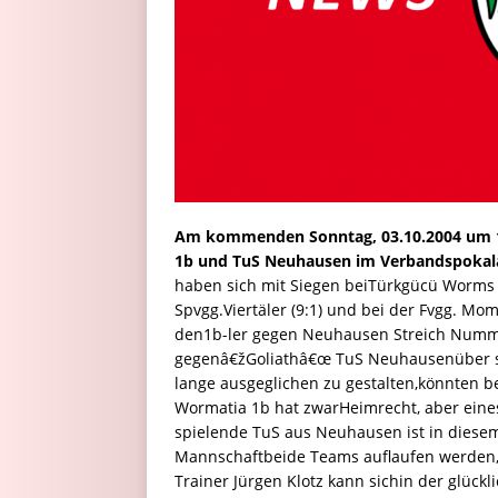
Am kommenden Sonntag, 03.10.2004 um 15
1b und TuS Neuhausen im Verbandspokal
haben sich mit Siegen beiTürkgücü Worms (
Spvgg.Viertäler (9:1) und bei der Fvgg. Mom
den1b-ler gegen Neuhausen Streich Numm
gegenâ€žGoliathâ€œ TuS Neuhausenüber sic
lange ausgeglichen zu gestalten,könnten b
Wormatia 1b hat zwarHeimrecht, aber eines
spielende TuS aus Neuhausen ist in diesem
Mannschaftbeide Teams auflaufen werden, 
Trainer Jürgen Klotz kann sichin der glüc