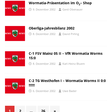
Wormatia-Präsentation im O
– Shop
2
9. Dezember 2002
Gerd Obenauer
Oberliga-Jahresbilanz 2002
8. Dezember 2002
David Pirling
C-1 FSV Mainz 05 II – VfR Wormatia Worms
15:0
8. Dezember 2002
Karl-Heinz Bluem
C-2 TG Westhofen I – Wormatia Worms II 0:0
!!!!!!
6. Dezember 2002
Uwe Bader
1
2
…
26
»