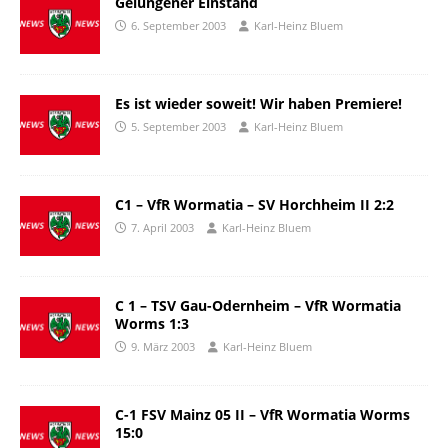
Gelungener Einstand
6. September 2003
Karl-Heinz Bluem
Es ist wieder soweit! Wir haben Premiere!
5. September 2003
Karl-Heinz Bluem
C1 – VfR Wormatia – SV Horchheim II 2:2
7. April 2003
Karl-Heinz Bluem
C 1 – TSV Gau-Odernheim – VfR Wormatia
Worms 1:3
9. März 2003
Karl-Heinz Bluem
C-1 FSV Mainz 05 II – VfR Wormatia Worms
15:0