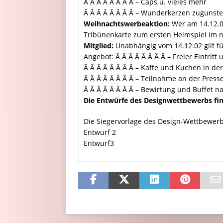
Â Â Â Â Â Â Â Â – Caps u. vieles mehr
Â Â Â Â Â Â Â Â – Wunderkerzen zugunste
Weihnachtswerbeaktion:
Wer am 14.12.02
Tribünenkarte zum ersten Heimspiel im n
Mitglied:
Unabhängig vom 14.12.02 gilt fü
Angebot: Â Â Â Â Â Â Â Â – Freier Eintrit
Â Â Â Â Â Â Â Â – Kaffe und Kuchen in de
Â Â Â Â Â Â Â Â – Teilnahme an der Press
Â Â Â Â Â Â Â Â – Bewirtung und Buffet n
Die Entwürfe des Designwettbewerbs find
Die Siegervorlage des Design-Wettbewer
Entwurf 2
Entwurf3