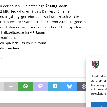
n der neuen Flutlichtanlage Â°
Mitglieder
 Mitglied wird, erhält als Dankeschön eine
euen Jahr, gegen Eintracht Bad Kreuznach Â°
ViP-
r den Rest der Saison zum Preis von 200â‚¬ folgendes
t und Tribünenkarte zu den restlichen 7 Heimspielen
r Halbzeitpause im ViP-Raum
ekonferenz
ach Spielschluss im ViP-Raum
en sie hier:
bs
Um dir ein 
Geräteinfor
Technologie
auf dieser 
zurückziehs