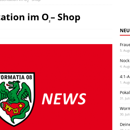
2
ation im O
– Shop
2
NEU
Frau
5. Aug
Nock
4. Aug
4:1-
1. Aug
Poka
31. Jul
Worm
30. Jul
Dein