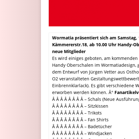
Wormatia präsentiert sich am Samstag, 
Kämmererstr.18, ab 10.00 Uhr Handy-Ob
neue Mitglieder
Es wird einiges geboten, am kommenden 
Handy Oberschalen im Wormatiadesign, ge
dem Entwurf von Jürgen Vetter aus Ost
O2 veranstalteten Gestaltungswettbewerbe
Einbrennklarlack). Es gibt verschiedene 
erworben werden können. Â°
Fanartikelv
Â Â Â Â Â Â Â Â – Schals (Neue Ausführun
Â Â Â Â Â Â Â Â – Sitzkissen
Â Â Â Â Â Â Â Â – Trikots
Â Â Â Â Â Â Â Â – Fan Shirts
Â Â Â Â Â Â Â Â – Badetücher
Â Â Â Â Â Â Â Â – Windjacken