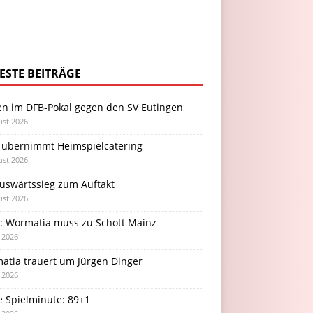
ESTE BEITRÄGE
en im DFB-Pokal gegen den SV Eutingen
ust 2026
 übernimmt Heimspielcatering
ust 2026
Auswärtssieg zum Auftakt
ust 2026
l: Wormatia muss zu Schott Mainz
i 2026
atia trauert um Jürgen Dinger
i 2026
e Spielminute: 89+1