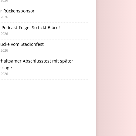
i 2026
r Rückensponsor
i 2026
Podcast-Folge: So tickt Björn!
i 2026
rücke vom Stadionfest
i 2026
rhaltsamer Abschlusstest mit später
erlage
i 2026