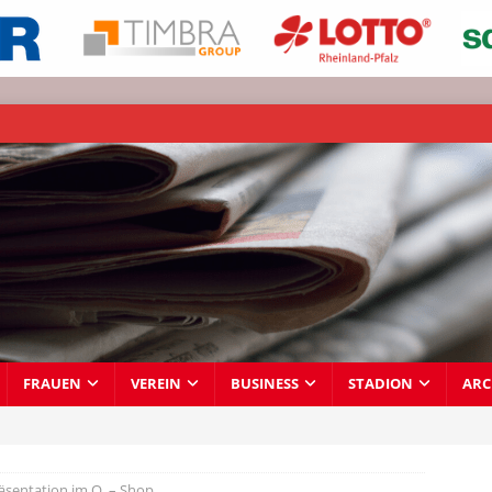
FRAUEN
VEREIN
BUSINESS
STADION
ARC
äsentation im O
– Shop