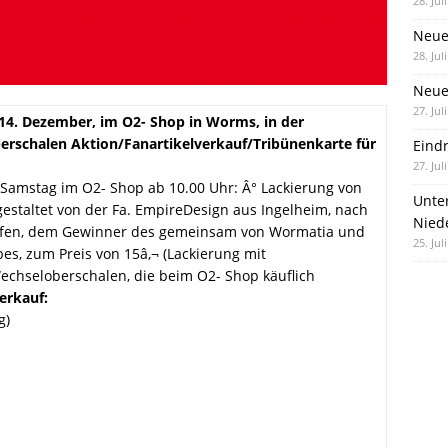
28. Jul
Neue
28. Jul
Neue 
27. Jul
14. Dezember, im O2- Shop in Worms, in der
erschalen Aktion/Fanartikelverkauf/Tribünenkarte für
Eind
27. Jul
Samstag im O2- Shop ab 10.00 Uhr: Â° Lackierung von
Unte
staltet von der Fa. EmpireDesign aus Ingelheim, nach
Nied
hofen, dem Gewinner des gemeinsam von Wormatia und
25. Jul
s, zum Preis von 15â‚¬ (Lackierung mit
Wechseloberschalen, die beim O2- Shop käuflich
erkauf:
g)