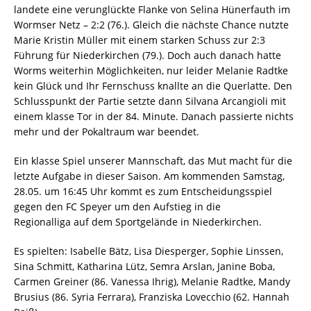
landete eine verunglückte Flanke von Selina Hünerfauth im
Wormser Netz – 2:2 (76.). Gleich die nächste Chance nutzte
Marie Kristin Müller mit einem starken Schuss zur 2:3
Führung für Niederkirchen (79.). Doch auch danach hatte
Worms weiterhin Möglichkeiten, nur leider Melanie Radtke
kein Glück und Ihr Fernschuss knallte an die Querlatte. Den
Schlusspunkt der Partie setzte dann Silvana Arcangioli mit
einem klasse Tor in der 84. Minute. Danach passierte nichts
mehr und der Pokaltraum war beendet.
Ein klasse Spiel unserer Mannschaft, das Mut macht für die
letzte Aufgabe in dieser Saison. Am kommenden Samstag,
28.05. um 16:45 Uhr kommt es zum Entscheidungsspiel
gegen den FC Speyer um den Aufstieg in die
Regionalliga auf dem Sportgelände in Niederkirchen.
Es spielten: Isabelle Bätz, Lisa Diesperger, Sophie Linssen,
Sina Schmitt, Katharina Lütz, Semra Arslan, Janine Boba,
Carmen Greiner (86. Vanessa Ihrig), Melanie Radtke, Mandy
Brusius (86. Syria Ferrara), Franziska Lovecchio (62. Hannah