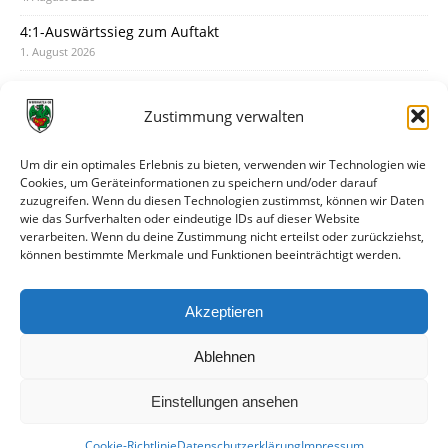
4:1-Auswärtssieg zum Auftakt
1. August 2026
Pokal: Wormatia muss zu Schott Mainz
31. Juli 2026
Zustimmung verwalten
Wormatia trauert um Jürgen Dinger
30. Juli 2026
Um dir ein optimales Erlebnis zu bieten, verwenden wir Technologien wie
Cookies, um Geräteinformationen zu speichern und/oder darauf
Deine Spielminute: 89+1
zuzugreifen. Wenn du diesen Technologien zustimmst, können wir Daten
28. Juli 2026
wie das Surfverhalten oder eindeutige IDs auf dieser Website
verarbeiten. Wenn du deine Zustimmung nicht erteilst oder zurückziehst,
Neuer Rückensponsor
können bestimmte Merkmale und Funktionen beeinträchtigt werden.
28. Juli 2026
Neue Podcast-Folge: So tickt Björn!
Akzeptieren
27. Juli 2026
Ablehnen
Einstellungen ansehen
Cookie-Richtlinie
Datenschutzerklärung
Impressum