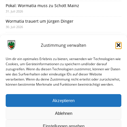
Pokal: Wormatia muss zu Schott Mainz
31. Juli 2026
Wormatia trauert um Jürgen Dinger
30. Juli 2026
Deine Spielminute: 89+1
28. Juli 2026
Zustimmung verwalten
Neuer Rückensponsor
28. Juli 2026
Um dir ein optimales Erlebnis zu bieten, verwenden wir Technologien wie
Cookies, um Geräteinformationen zu speichern und/oder darauf
Neue Podcast-Folge: So tickt Björn!
zuzugreifen. Wenn du diesen Technologien zustimmst, können wir Daten
27. Juli 2026
wie das Surfverhalten oder eindeutige IDs auf dieser Website
verarbeiten. Wenn du deine Zustimmung nicht erteilst oder zurückziehst,
Eindrücke vom Stadionfest
können bestimmte Merkmale und Funktionen beeinträchtigt werden.
27. Juli 2026
Unterhaltsamer Abschlusstest mit später Niederlage
Akzeptieren
25. Juli 2026
Ablehnen
Einstellungen ansehen