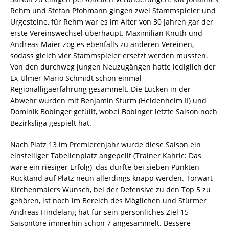
Rehm und Stefan Pfohmann gingen zwei Stammspieler und
Urgesteine, für Rehm war es im Alter von 30 Jahren gar der
erste Vereinswechsel überhaupt. Maximilian Knuth und
Andreas Maier zog es ebenfalls zu anderen Vereinen,
sodass gleich vier Stammspieler ersetzt werden mussten.
Von den durchweg jungen Neuzugängen hatte lediglich der
Ex-Ulmer Mario Schmidt schon einmal
Regionalligaerfahrung gesammelt. Die Lücken in der
Abwehr wurden mit Benjamin Sturm (Heidenheim II) und
Dominik Bobinger gefüllt, wobei Bobinger letzte Saison noch
Bezirksliga gespielt hat.
Nach Platz 13 im Premierenjahr wurde diese Saison ein
einstelliger Tabellenplatz angepeilt (Trainer Kahric: Das
wäre ein riesiger Erfolg), das dürfte bei sieben Punkten
Rücktand auf Platz neun allerdings knapp werden. Torwart
Kirchenmaiers Wunsch, bei der Defensive zu den Top 5 zu
gehören, ist noch im Bereich des Möglichen und Stürmer
Andreas Hindelang hat für sein persönliches Ziel 15
Saisontore immerhin schon 7 angesammelt. Bessere