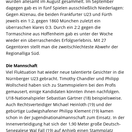
wurden allesamt im August gesammelt. Im September
dagegen gab es in fünf Spielen ausschließlich Niederlagen:
Gegen Alzenau, die beiden Frankfurter U23 und Fürth
jeweils ein 1:2, gegen 1860 München zuletzt ein
überraschen klares 0:3. Durch ein 2:2 gegen die
Tormaschine aus Hoffenheim gab es unter der Woche
wieder ein überraschendes Erfolgserlebnis. Mit 27
Gegentoren stellt man die zweitschlechteste Abwehr der
Regionalliga Süd.
Die Mannschaft
Viel Fluktuation hat wieder neue talentierte Gesichter in die
Nürnberger U23 gebracht. Timothy Chandler und Philipp
Wollscheid haben sich zu Stammspielern bei den Profis
gemausert, einige Kandidaten könnten ihnen nachfolgen.
U18-Nationalspieler Sebastian Gärtner (18) beispielsweise.
Auch Rechtsverteidiger Michael Heinloth (19) und der
gebürtige Ludwigshafener Philipp Klement (19) kamen
schon in der Jugendnationalmannschaft zum Einsatz. In der
Innenverteidigung hat sich der 1,90 Meter große Deutsch-
Senegalese Wal Fall (19) auf Anhieb einen Stammplatz