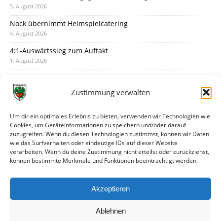
5. August 2026
Nock übernimmt Heimspielcatering
4. August 2026
4:1-Auswärtssieg zum Auftakt
1. August 2026
Pokal: Wormatia muss zu Schott Mainz
31. Juli 2026
Zustimmung verwalten
Wormatia trauert um Jürgen Dinger
30. Juli 2026
Um dir ein optimales Erlebnis zu bieten, verwenden wir Technologien wie
Cookies, um Geräteinformationen zu speichern und/oder darauf
Deine Spielminute: 89+1
zuzugreifen. Wenn du diesen Technologien zustimmst, können wir Daten
28. Juli 2026
wie das Surfverhalten oder eindeutige IDs auf dieser Website
verarbeiten. Wenn du deine Zustimmung nicht erteilst oder zurückziehst,
Neuer Rückensponsor
können bestimmte Merkmale und Funktionen beeinträchtigt werden.
28. Juli 2026
Neue Podcast-Folge: So tickt Björn!
Akzeptieren
27. Juli 2026
Ablehnen