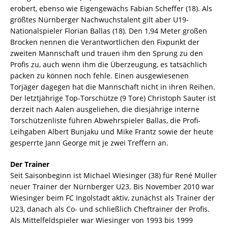
erobert, ebenso wie Eigengewächs Fabian Scheffer (18). Als
größtes Nürnberger Nachwuchstalent gilt aber U19-
Nationalspieler Florian Ballas (18). Den 1,94 Meter großen
Brocken nennen die Verantwortlichen den Fixpunkt der
zweiten Mannschaft und trauen ihm den Sprung zu den
Profis zu, auch wenn ihm die Überzeugung, es tatsächlich
packen zu können noch fehle. Einen ausgewiesenen
Torjäger dagegen hat die Mannschaft nicht in ihren Reihen.
Der letztjährige Top-Torschütze (9 Tore) Christoph Sauter ist
derzeit nach Aalen ausgeliehen, die diesjährige interne
Torschützenliste führen Abwehrspieler Ballas, die Profi-
Leihgaben Albert Bunjaku und Mike Frantz sowie der heute
gesperrte Jann George mit je zwei Treffern an.
Der Trainer
Seit Saisonbeginn ist Michael Wiesinger (38) für René Müller
neuer Trainer der Nürnberger U23. Bis November 2010 war
Wiesinger beim FC Ingolstadt aktiv, zunächst als Trainer der
U23, danach als Co- und schließlich Cheftrainer der Profis.
Als Mittelfeldspieler war Wiesinger von 1993 bis 1999