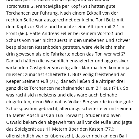
Torschütze G. Francaviglia per Kopf (61.) hatten gute
Torchancen zur Führung. Nach einem Eckball von der
rechten Seite war ausgerechnet der kleine Toni Butz mit
dem Kopf zur Stelle und brachte seine Altriper mit 2:1 in
Front (66.). Hätte Andreas Feller bei seinem Vorstoß und
Schuss vom 16er nicht zuerst in den unebenen und schwer
bespielbaren Rasenboden getreten, wäre vielleicht mehr
drin gewesen als die Fahrkarte neben das Tor  wer weiß?
Danach hätten die wesentlich engagierter und aggressiver
wirkenden Gastgeber vorzeitig alles klar machen können ja
müssen; zunächst scheiterte T. Butz völlig freistehend an
Keeper Steiners Fuß (71.), danach ließen die Altriper drei
ganz dicke Torchancen nacheinander zum 3:1 aus (74.). So
was rächt sich meistens und dies wäre auch beinahe
eingetreten; denn Wormatias Volker Berg wurde in eine gute
Schussposition gebracht, allerdings scheiterte er mit seinem
15-Meter-Abschluss an TuS-Torwart J. Studer und Sven
Oswald bekam den abgewehrten Ball vor die Füße und jagte
das Spielgerät aus 11 Metern über den Kasten (77.);
offensichtlich war er überrascht, dass er noch an den Ball