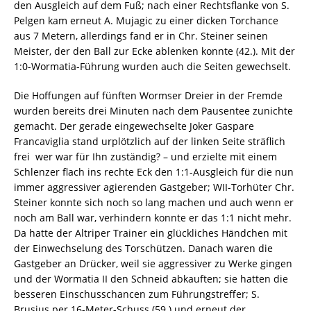
den Ausgleich auf dem Fuß; nach einer Rechtsflanke von S.
Pelgen kam erneut A. Mujagic zu einer dicken Torchance
aus 7 Metern, allerdings fand er in Chr. Steiner seinen
Meister, der den Ball zur Ecke ablenken konnte (42.). Mit der
1:0-Wormatia-Führung wurden auch die Seiten gewechselt.
Die Hoffungen auf fünften Wormser Dreier in der Fremde
wurden bereits drei Minuten nach dem Pausentee zunichte
gemacht. Der gerade eingewechselte Joker Gaspare
Francaviglia stand urplötzlich auf der linken Seite sträflich
frei  wer war für Ihn zuständig? – und erzielte mit einem
Schlenzer flach ins rechte Eck den 1:1-Ausgleich für die nun
immer aggressiver agierenden Gastgeber; WII-Torhüter Chr.
Steiner konnte sich noch so lang machen und auch wenn er
noch am Ball war, verhindern konnte er das 1:1 nicht mehr.
Da hatte der Altriper Trainer ein glückliches Händchen mit
der Einwechselung des Torschützen. Danach waren die
Gastgeber an Drücker, weil sie aggressiver zu Werke gingen
und der Wormatia II den Schneid abkauften; sie hatten die
besseren Einschusschancen zum Führungstreffer; S.
Brusius per 16-Meter-Schuss (59.) und erneut der