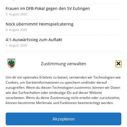
Frauen im DFB-Pokal gegen den SV Eutingen
5. August 2026
Nock übernimmt Heimspielcatering
4. August 2026
4:1-Auswärtssieg zum Auftakt
1. August 2026
Pokal: Wormatia muss zu Schott Mainz
31. Juli 2026
Zustimmung verwalten
Wormatia trauert um Jürgen Dinger
30. Juli 2026
Um dir ein optimales Erlebnis zu bieten, verwenden wir Technologien wie
Cookies, um Geräteinformationen zu speichern und/oder darauf
Deine Spielminute: 89+1
zuzugreifen. Wenn du diesen Technologien zustimmst, können wir Daten
28. Juli 2026
wie das Surfverhalten oder eindeutige IDs auf dieser Website
verarbeiten. Wenn du deine Zustimmung nicht erteilst oder zurückziehst,
Neuer Rückensponsor
können bestimmte Merkmale und Funktionen beeinträchtigt werden.
28. Juli 2026
Neue Podcast-Folge: So tickt Björn!
Akzeptieren
27. Juli 2026