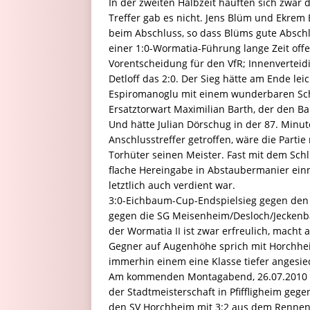
In der zweiten Halbzeit häuften sich zwar
Treffer gab es nicht. Jens Blüm und Ekrem
beim Abschluss, so dass Blüms gute Abschlu
einer 1:0-Wormatia-Führung lange Zeit off
Vorentscheidung für den VfR; Innenverteidi
Detloff das 2:0. Der Sieg hätte am Ende lei
Espiromanoglu mit einem wunderbaren Sch
Ersatztorwart Maximilian Barth, der den Ba
Und hätte Julian Dörschug in der 87. Minut
Anschlusstreffer getroffen, wäre die Part
Torhüter seinen Meister. Fast mit dem Schlu
flache Hereingabe in Abstaubermanier einne
letztlich auch verdient war.
3:0-Eichbaum-Cup-Endspielsieg gegen den 
gegen die SG Meisenheim/Desloch/Jeckenbac
der Wormatia II ist zwar erfreulich, mach
Gegner auf Augenhöhe sprich mit Horchhe
immerhin einem eine Klasse tiefer angesied
Am kommenden Montagabend, 26.07.2010 um
der Stadtmeisterschaft in Pfiffligheim ge
den SV Horchheim mit 3:2 aus dem Rennen g