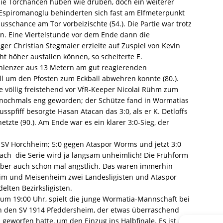
 die Torchancen hüben wie drüben, doch ein weiterer
 Espiromanoglu behinderten sich fast am Elfmeterpunkt
sschance am Tor vorbeizischte (54.). Die Partie war trotz
en. Eine Viertelstunde vor dem Ende dann die
ger Christian Stegmaier erzielte auf Zuspiel von Kevin
cht höher ausfallen können, so scheiterte E.
lenzer aus 13 Metern am gut reagierenden
ll um den Pfosten zum Eckball abwehren konnte (80.).
e völlig freistehend vor VfR-Keeper Nicolai Rühm zum
ie nochmals eng geworden; der Schütze fand in Wormatias
sspfiff besorgte Hasan Atacan das 3:0, als er K. Detloffs
tzte (90.). Am Ende war es ein klarer 3:0-Sieg, der
SV Horchheim; 5:0 gegen Ataspor Worms und jetzt 3:0
h  die Serie wird ja langsam unheimlich! Die Frühform
t aber auch schon mal ängstlich. Das waren immerhin
im und Meisenheim zwei Landesligisten und Ataspor
elten Bezirksligisten.
 19:00 Uhr, spielt die junge Wormatia-Mannschaft bei
gen den SV 1914 Pfeddersheim, der etwas überraschend
eworfen hatte, um den Einzug ins Halbfinale. Es ist