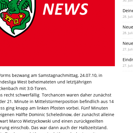
30. Jul
Dein
28. Jul
Neue
28. Jul
Neue 
27. Jul
Eind
27. Jul
Worms bezwang am Samstagnachmittag, 24.07.10, in
andesliga West beheimateten und letztjährigen
kenbach mit 3:0-Toren.
recht schwerfällig  Torchancen waren daher zunächst
er 21. Minute in Mittelstürmerposition befindlich aus 14
uss ging knapp am linken Pfosten vorbei. Fünf Minuten
 eigenen Hälfte Dominic Scheledinow, der zunächst alleine
rwart Marco Wietzyckowski und einen zurückgeeilten
hrung einschob. Das war dann auch der Halbzeitstand.