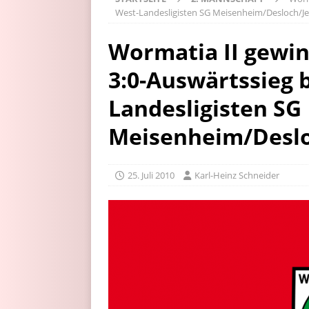
West-Landesligisten SG Meisenheim/Desloch/J
Wormatia II gewin
3:0-Auswärtssieg 
Landesligisten SG
Meisenheim/Desl
25. Juli 2010
Karl-Heinz Schneider