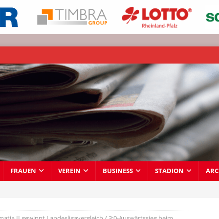
FRAUEN
VEREIN
BUSINESS
STADION
ARC
atia II gewinnt Landesligavergleich / 3:0-Auswärtssieg beim