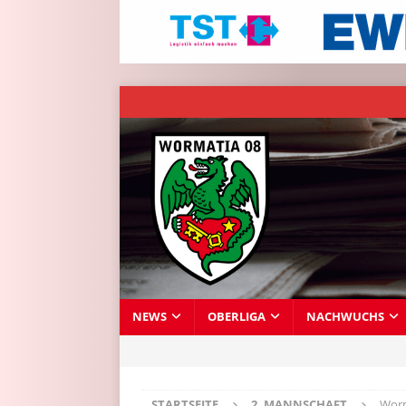
NEWS
OBERLIGA
NACHWUCHS
STARTSEITE
2. MANNSCHAFT
Worm