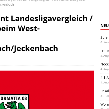
eckenbach
nt Landesligavergleich /
beim West-
NEU
Spiel
6. Aug
och/Jeckenbach
Frau
5. Aug
Nock
4. Aug
4:1-
1. Aug
Poka
31. Jul
Worm