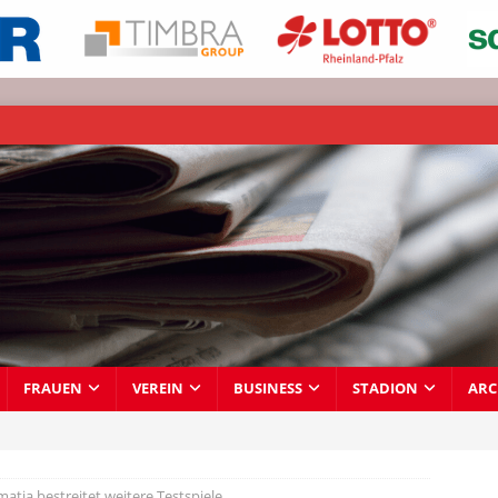
FRAUEN
VEREIN
BUSINESS
STADION
ARC
atia bestreitet weitere Testspiele