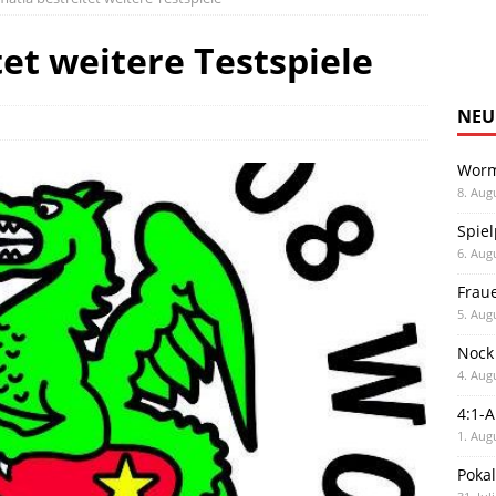
et weitere Testspiele
NEU
Worm
8. Aug
Spiel
6. Aug
Frau
5. Aug
Nock
4. Aug
4:1-
1. Aug
Poka