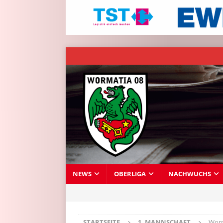
NEWS
OBERLIGA
NACHWUCHS
STARTSEITE
1. MANNSCHAFT
Worm