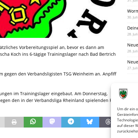
31. Jul
Worm
30. Jul
Dein
28. Jul
Neue
ätzliches Vorbereitungsspiel an, bevor es dann am
28. Jul
scha Koch ins 6-tägige Trainingslager nach Bad Bertrich
Neue 
27. Jul
im gegen den Verbandsligisten TSG Weinheim an. Anpfiff
itungen im Trainingslager eingebaut. Am Donnerstag,
 gegen den in der Verbandsliga Rheinland spielenden FSV
Um dir ein 
Geräteinfor
Technologie
auf dieser 
zurückziehs