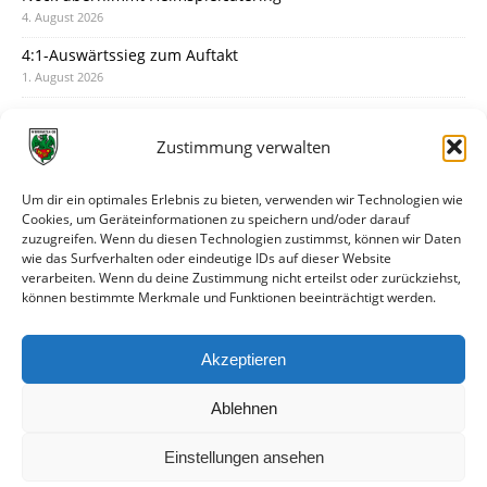
4. August 2026
4:1-Auswärtssieg zum Auftakt
1. August 2026
Pokal: Wormatia muss zu Schott Mainz
31. Juli 2026
Zustimmung verwalten
Wormatia trauert um Jürgen Dinger
30. Juli 2026
Um dir ein optimales Erlebnis zu bieten, verwenden wir Technologien wie
Cookies, um Geräteinformationen zu speichern und/oder darauf
Deine Spielminute: 89+1
zuzugreifen. Wenn du diesen Technologien zustimmst, können wir Daten
28. Juli 2026
wie das Surfverhalten oder eindeutige IDs auf dieser Website
verarbeiten. Wenn du deine Zustimmung nicht erteilst oder zurückziehst,
Neuer Rückensponsor
können bestimmte Merkmale und Funktionen beeinträchtigt werden.
28. Juli 2026
Neue Podcast-Folge: So tickt Björn!
Akzeptieren
27. Juli 2026
Ablehnen
Einstellungen ansehen