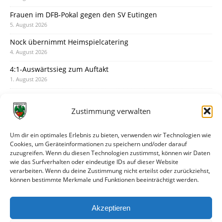
Frauen im DFB-Pokal gegen den SV Eutingen
5. August 2026
Nock übernimmt Heimspielcatering
4. August 2026
4:1-Auswärtssieg zum Auftakt
1. August 2026
Pokal: Wormatia muss zu Schott Mainz
31. Juli 2026
Zustimmung verwalten
Wormatia trauert um Jürgen Dinger
30. Juli 2026
Um dir ein optimales Erlebnis zu bieten, verwenden wir Technologien wie
Cookies, um Geräteinformationen zu speichern und/oder darauf
Deine Spielminute: 89+1
zuzugreifen. Wenn du diesen Technologien zustimmst, können wir Daten
28. Juli 2026
wie das Surfverhalten oder eindeutige IDs auf dieser Website
verarbeiten. Wenn du deine Zustimmung nicht erteilst oder zurückziehst,
Neuer Rückensponsor
können bestimmte Merkmale und Funktionen beeinträchtigt werden.
28. Juli 2026
Neue Podcast-Folge: So tickt Björn!
Akzeptieren
27. Juli 2026