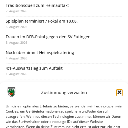
Traditionsduell zum Heimauftakt
7. August 2026
Spielplan terminiert / Pokal am 18.08.
6. August 2026
Frauen im DFB-Pokal gegen den SV Eutingen
5. August 2026
Nock übernimmt Heimspielcatering
4. August 2026
4:1-Auswärtssieg zum Auftakt
1. August 2026
Pokal: Wormatia muss zu Schott Mainz
31. Juli 2026
Zustimmung verwalten
Wormatia trauert um Jürgen Dinger
30. Juli 2026
Um dir ein optimales Erlebnis zu bieten, verwenden wir Technologien wie
Cookies, um Geräteinformationen zu speichern und/oder darauf
Deine Spielminute: 89+1
zuzugreifen. Wenn du diesen Technologien zustimmst, können wir Daten
28. Juli 2026
wie das Surfverhalten oder eindeutige IDs auf dieser Website
verarbeiten. Wenn du deine Zustimmung nicht erteilst oder zurückziehst,