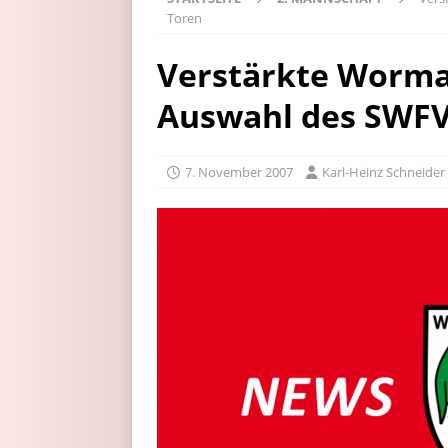
Toren
Verstärkte Wormat
Auswahl des SWFV
7. November 2007
Karl-Heinz Schneider