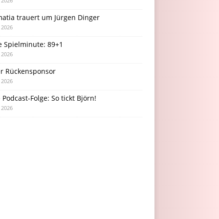
i 2026
atia trauert um Jürgen Dinger
i 2026
e Spielminute: 89+1
i 2026
r Rückensponsor
i 2026
Podcast-Folge: So tickt Björn!
i 2026