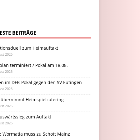
ESTE BEITRÄGE
itionsduell zum Heimauftakt
ust 2026
plan terminiert / Pokal am 18.08.
ust 2026
en im DFB-Pokal gegen den SV Eutingen
ust 2026
 übernimmt Heimspielcatering
ust 2026
Auswärtssieg zum Auftakt
ust 2026
l: Wormatia muss zu Schott Mainz