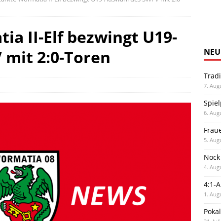
ia II-Elf bezwingt U19-
 mit 2:0-Toren
NEU
Trad
7. Aug
Spiel
6. Aug
Frau
5. Aug
Nock
4. Aug
4:1-
1. Aug
Poka