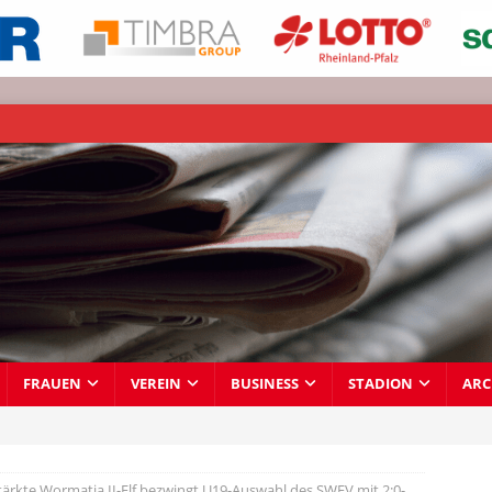
FRAUEN
VEREIN
BUSINESS
STADION
ARC
tärkte Wormatia II-Elf bezwingt U19-Auswahl des SWFV mit 2:0-