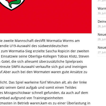
31. Jul
Worm
30. Jul
Dein
28. Jul
Neue
28. Jul
 die zweite Mannschaft desVfR Wormatia Worms am
gendie U19-Auswahl des südwestdeutschen
Neue 
 zum Wormatia-Sieg erzielte Sascha Ropicin der zweiten
27. Jul
 Einsatzwie seine Oberliga-Kollegen Tobias Klotz, Steven
 Gotel, die sich allesamt überzusätzliche Spielpraxis
betreute SWFV-Auswahl verkaufte sich gut und ineinigen
auf.Aber auch bei den Wormaten waren gute Ansätze zu
cht. Das Spiel warkeine fünf Minuten alt, als der linke
atz seinen Geist aufgab und somit einen Teildes
ses Missgeschickwar schnell gefunden, da auch auf dem
mmbad aufgrund von Trainingseinheiten
masten in Betrieb waren,kam es zu einer Überlastung in