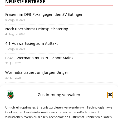
NEUESTE BEITRÄGE
Frauen im DFB-Pokal gegen den SV Eutingen
5. August 2026
Nock übernimmt Heimspielcatering
4. August 2026
4:1-Auswärtssieg zum Auftakt
1. August 2026
Pokal: Wormatia muss zu Schott Mainz
31. Juli 2026
Wormatia trauert um Jürgen Dinger
30. Juli 2026
Deine Spielminute: 89+1
28. Juli 2026
Zustimmung verwalten
Neuer Rückensponsor
28. Juli 2026
Um dir ein optimales Erlebnis zu bieten, verwenden wir Technologien wie
Cookies, um Geräteinformationen zu speichern und/oder darauf
Neue Podcast-Folge: So tickt Björn!
zuzugreifen. Wenn du diesen Technologien zustimmst, können wir Daten