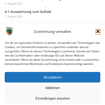
4. August 2026
4:1-Auswärtssieg zum Auftakt
1. August 2026
Pokal: Wormatia muss zu Schott Mainz
31. Juli 2026
Zustimmung verwalten
Wormatia trauert um Jürgen Dinger
30. Juli 2026
Um dir ein optimales Erlebnis zu bieten, verwenden wir Technologien wie
Cookies, um Geräteinformationen zu speichern und/oder darauf
Deine Spielminute: 89+1
zuzugreifen. Wenn du diesen Technologien zustimmst, können wir Daten
28. Juli 2026
wie das Surfverhalten oder eindeutige IDs auf dieser Website
verarbeiten. Wenn du deine Zustimmung nicht erteilst oder zurückziehst,
Neuer Rückensponsor
können bestimmte Merkmale und Funktionen beeinträchtigt werden.
28. Juli 2026
Neue Podcast-Folge: So tickt Björn!
Akzeptieren
27. Juli 2026
Ablehnen
Einstellungen ansehen