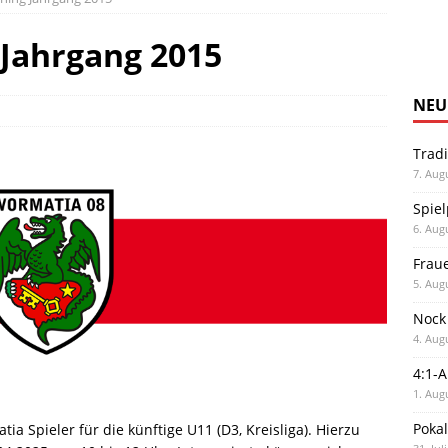
 Jahrgang 2015
NEU
Trad
7. Aug
Spiel
6. Aug
Frau
5. Aug
Nock
4. Aug
4:1-
1. Aug
Poka
ia Spieler für die künftige U11 (D3, Kreisliga). Hierzu