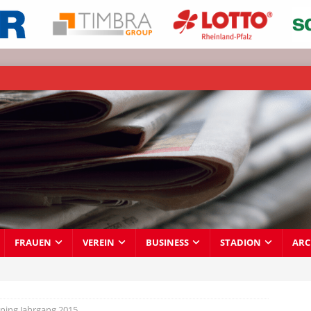
FRAUEN
VEREIN
BUSINESS
STADION
ARC
ining Jahrgang 2015