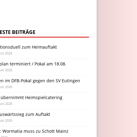
ESTE BEITRÄGE
itionsduell zum Heimauftakt
ust 2026
plan terminiert / Pokal am 18.08.
ust 2026
en im DFB-Pokal gegen den SV Eutingen
ust 2026
 übernimmt Heimspielcatering
ust 2026
Auswärtssieg zum Auftakt
ust 2026
l: Wormatia muss zu Schott Mainz