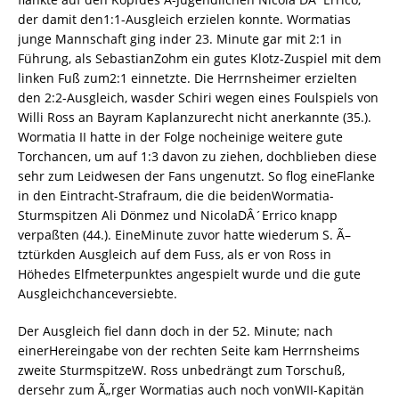
der damit den1:1-Ausgleich erzielen konnte. Wormatias
junge Mannschaft ging inder 23. Minute gar mit 2:1 in
Führung, als SebastianZohm ein gutes Klotz-Zuspiel mit dem
linken Fuß zum2:1 einnetzte. Die Herrnsheimer erzielten
den 2:2-Ausgleich, wasder Schiri wegen eines Foulspiels von
Willi Ross an Bayram Kaplanzurecht nicht anerkannte (35.).
Wormatia II hatte in der Folge nocheinige weitere gute
Torchancen, um auf 1:3 davon zu ziehen, dochblieben diese
sehr zum Leidwesen der Fans ungenutzt. So flog eineFlanke
in den Eintracht-Strafraum, die die beidenWormatia-
Sturmspitzen Ali Dönmez und NicolaDÂ´Errico knapp
verpaßten (44.). EineMinute zuvor hatte wiederum S. Ã–
tztürkden Ausgleich auf dem Fuss, als er von Ross in
Höhedes Elfmeterpunktes angespielt wurde und die gute
Ausgleichchanceversiebte.
Der Ausgleich fiel dann doch in der 52. Minute; nach
einerHereingabe von der rechten Seite kam Herrnsheims
zweite SturmspitzeW. Ross unbedrängt zum Torschuß,
dersehr zum Ã„rger Wormatias auch noch vonWII-Kapitän