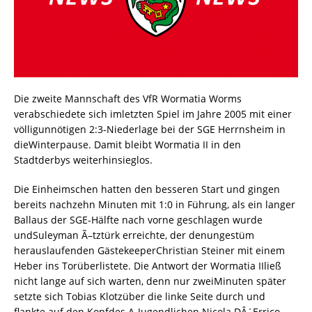
Die zweite Mannschaft des VfR Wormatia Worms
verabschiedete sich imletzten Spiel im Jahre 2005 mit einer
völligunnötigen 2:3-Niederlage bei der SGE Herrnsheim in
dieWinterpause. Damit bleibt Wormatia II in den
Stadtderbys weiterhinsieglos.
Die Einheimschen hatten den besseren Start und gingen
bereits nachzehn Minuten mit 1:0 in Führung, als ein langer
Ballaus der SGE-Hälfte nach vorne geschlagen wurde
undSuleyman Ã–tztürk erreichte, der denungestüm
herauslaufenden GästekeeperChristian Steiner mit einem
Heber ins Torüberlistete. Die Antwort der Wormatia IIließ
nicht lange auf sich warten, denn nur zweiMinuten später
setzte sich Tobias Klotzüber die linke Seite durch und
flankte auf den Kopfdes A-Jugendlichen Nicola DÂ´Errico,