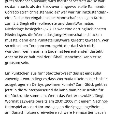
guteTorchancen ausläßt, wird meistensbestraft â€“ so war
es dann auch, als der kurzzuvor eingewechselte Raimondo
Corrado sträflichfreistehend â€“ wer war für ihnzuständig? –
eine flache Hereingabe seinesMannschaftskollegen Kurtul
zum 3:2-Siegtreffer vollendete und damitWormatias
Niederlage besiegelte (87.). Es war eine derunglücklichsten
Niederlagen, die Wormatias jungeMannschaft schlucken
musste, denn eine Punkteteilungwäre gerecht gewesen. Wer
so mit seinen Torchancenumgeht, der darf sich nicht
wundern, wenn man am Ende mit leerenHänden dasteht.
Aber so ist er halt mal derFußball. Manchmal kann er so
grausam sein.
Ein Pünktchen aus fünf Stadtderbysâ€“ das ist eindeutig
zuwenig – woran liegt es,dass Wormatia II keines der bisher
ausgetragenen Derbys gewinnenkonnte? Zum Glück geht es
jetzt in die Winterpauseund da kann man neue Kräfte für
dieRückrunde sammeln. Wenn das Wetter eszuläßt, fängt
WormatiasZweite bereits am 29.01.2006 mit einem Nachhol-
Heimspiel aus derHinrunde gegen die Spvgg. Ingelheim II
an. Danach folgen dreiweitere schwere Heimpartien gegen