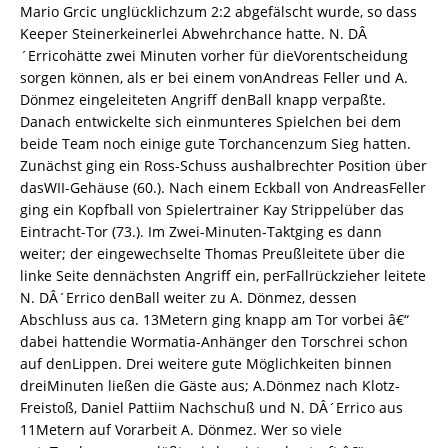
Mario Grcic unglücklichzum 2:2 abgefälscht wurde, so dass
Keeper Steinerkeinerlei Abwehrchance hatte. N. DÂ
´Erricohätte zwei Minuten vorher für dieVorentscheidung
sorgen können, als er bei einem vonAndreas Feller und A.
Dönmez eingeleiteten Angriff denBall knapp verpaßte.
Danach entwickelte sich einmunteres Spielchen bei dem
beide Team noch einige gute Torchancenzum Sieg hatten.
Zunächst ging ein Ross-Schuss aushalbrechter Position über
dasWII-Gehäuse (60.). Nach einem Eckball von AndreasFeller
ging ein Kopfball von Spielertrainer Kay Strippelüber das
Eintracht-Tor (73.). Im Zwei-Minuten-Taktging es dann
weiter; der eingewechselte Thomas Preußleitete über die
linke Seite dennächsten Angriff ein, perFallrückzieher leitete
N. DÂ´Errico denBall weiter zu A. Dönmez, dessen
Abschluss aus ca. 13Metern ging knapp am Tor vorbei â€“
dabei hattendie Wormatia-Anhänger den Torschrei schon
auf denLippen. Drei weitere gute Möglichkeiten binnen
dreiMinuten ließen die Gäste aus; A.Dönmez nach Klotz-
Freistoß, Daniel Pattiim Nachschuß und N. DÂ´Errico aus
11Metern auf Vorarbeit A. Dönmez. Wer so viele