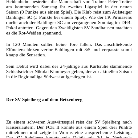
Heidenheim bestreitet die Mannschaft von Trainer Peter Tretter
am kommenden Samstag ihr zweites Ligaspiel in der neuen
Saison (0 Punkte aus einem Spiel). Die Klub reist zum Aufsteiger
Bahlinger SC (3 Punkte bei einem Spiel). Wie der FK Pirmasens
durfte auch der Bahlinger SC am vergangenen Sonntag im DFB-
Pokal antreten. Gegen den Zweitligisten SV Sandhausen machten
es die Rot-Weißen spannend.
In 120 Minuten sollten keine Tore fallen. Das anschließende
Elfmeterschießen verlor Bahlingen mit 3:5 und verpasste somit
knapp die Sensation.
Sein Debüt wird dabei der 24-jährige aus Karlsruhe stammende
Schiedsrichter Nikolai Kimmeyer geben, der zur aktuellen Saison
in die Regionalliga Südwest aufgestiegen ist.
Der SV Spielberg auf dem Betzenberg
Zu einem schweren Auswärtsspiel reist der SV Spielberg nach
Kaiserslautern. Der FCK II konnte aus einem Spiel drei Punkte
mitnehmen und zeigte in Worms eine ansprechende Leistung.
Der SV Spielberg konnte sein Debüt mit 0:1 in Neckarelz