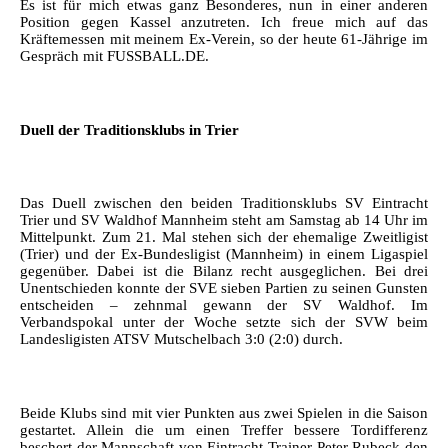
Es ist für mich etwas ganz Besonderes, nun in einer anderen
Position gegen Kassel anzutreten. Ich freue mich auf das
Kräftemessen mit meinem Ex-Verein, so der heute 61-Jährige im
Gespräch mit FUSSBALL.DE.
Duell der Traditionsklubs in Trier
Das Duell zwischen den beiden Traditionsklubs SV Eintracht
Trier und SV Waldhof Mannheim steht am Samstag ab 14 Uhr im
Mittelpunkt. Zum 21. Mal stehen sich der ehemalige Zweitligist
(Trier) und der Ex-Bundesligist (Mannheim) in einem Ligaspiel
gegenüber. Dabei ist die Bilanz recht ausgeglichen. Bei drei
Unentschieden konnte der SVE sieben Partien zu seinen Gunsten
entscheiden – zehnmal gewann der SV Waldhof. Im
Verbandspokal unter der Woche setzte sich der SVW beim
Landesligisten ATSV Mutschelbach 3:0 (2:0) durch.
Beide Klubs sind mit vier Punkten aus zwei Spielen in die Saison
gestartet. Allein die um einen Treffer bessere Tordifferenz
beschert der Mannschaft von Eintracht-Trainer Peter Rubeck den