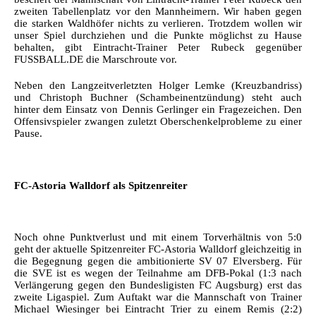
zweiten Tabellenplatz vor den Mannheimern. Wir haben gegen
die starken Waldhöfer nichts zu verlieren. Trotzdem wollen wir
unser Spiel durchziehen und die Punkte möglichst zu Hause
behalten, gibt Eintracht-Trainer Peter Rubeck gegenüber
FUSSBALL.DE die Marschroute vor.
Neben den Langzeitverletzten Holger Lemke (Kreuzbandriss)
und Christoph Buchner (Schambeinentzündung) steht auch
hinter dem Einsatz von Dennis Gerlinger ein Fragezeichen. Den
Offensivspieler zwangen zuletzt Oberschenkelprobleme zu einer
Pause.
FC-Astoria Walldorf als Spitzenreiter
Noch ohne Punktverlust und mit einem Torverhältnis von 5:0
geht der aktuelle Spitzenreiter FC-Astoria Walldorf gleichzeitig in
die Begegnung gegen die ambitionierte SV 07 Elversberg. Für
die SVE ist es wegen der Teilnahme am DFB-Pokal (1:3 nach
Verlängerung gegen den Bundesligisten FC Augsburg) erst das
zweite Ligaspiel. Zum Auftakt war die Mannschaft von Trainer
Michael Wiesinger bei Eintracht Trier zu einem Remis (2:2)