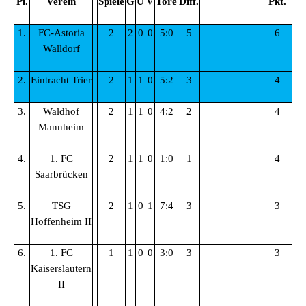
Pl.
Verein
Spiele
G
U
V
Tore
Diff.
Pkt.
1.
FC-Astoria
2
2
0
0
5:0
5
6
Walldorf
2.
Eintracht Trier
2
1
1
0
5:2
3
4
3.
Waldhof
2
1
1
0
4:2
2
4
Mannheim
4.
1. FC
2
1
1
0
1:0
1
4
Saarbrücken
5.
TSG
2
1
0
1
7:4
3
3
Hoffenheim II
6.
1. FC
1
1
0
0
3:0
3
3
Kaiserslautern
II