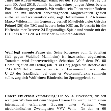
Jahre alte Außenverteidiger erhält bei der TSG einen Vertrag bis
zum 30. Juni 2018. Jannik hat trotz seines jungen Alters bereits
Profi-Erfahrung gesammelt. Wir wollen sein Talent weiter fördern
und ihn mit unseren hervorragenden Möglichkeiten gezielt
aufbauen und weiterentwickeln, sagt Hoffenheims U 23-Trainer
Marco Wildersinn. Im Gegenzug verließ Mittelfeldspieler Grischa
Prömel (20) die TSG und heuerte beim KSC an. Er bestritt für die
Hoffenheimer Reserve 24 Regionalliga-Spiele und wurde mit der
U 19 des Klubs 2014 Deutscher A-Junioren-Meister.
Wolf legt erneute Pause ein:
Seine Rotsperre vom 1. Spieltag
(1:1 gegen Waldhof Mannheim) ist inzwischen abgelaufen.
Trotzdem wird Innenverteidiger Sebastian Wolf dem FC 08
Homburg auch am Freitag (ab 19.30 Uhr) gegen die Reserve der
TSG 1899 Hoffenheim fehlen. Grund: Bei einem Einsatz in der
U 23 der Saarländer, bei dem er Wettkampfpraxis sammeln
sollte, zog sich Wolf einen Bänderriss im Sprunggelenk zu.
Unsere Elv erhält Verstärkung:
Die SV 07 Elversberg, die seit
wenigen Wochen mit dem Slogan Unsere Elv wirbt, nahm einen
international erfahrenen Zugang unter Vertrag. Vom
niederländischen Zweitligisten VVV Venlo, für den er 60