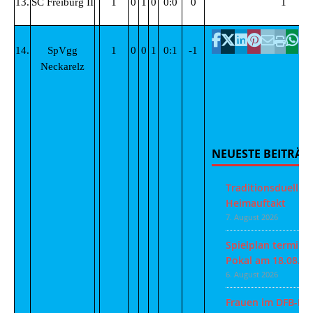
13.
SC Freiburg II
1
0
1
0
0:0
0
1
14.
SpVgg
1
0
0
1
0:1
-1
Neckarelz
NEUESTE BEITRÄG
Traditionsduell z
Heimauftakt
7. August 2026
Spielplan terminie
Pokal am 18.08.
6. August 2026
Frauen im DFB-Po