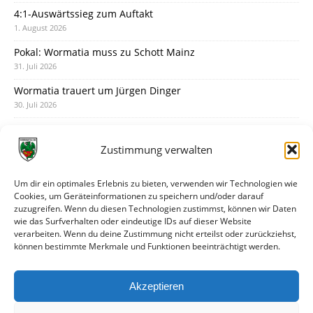
4:1-Auswärtssieg zum Auftakt
1. August 2026
Pokal: Wormatia muss zu Schott Mainz
31. Juli 2026
Wormatia trauert um Jürgen Dinger
30. Juli 2026
Deine Spielminute: 89+1
28. Juli 2026
Zustimmung verwalten
Neuer Rückensponsor
28. Juli 2026
Um dir ein optimales Erlebnis zu bieten, verwenden wir Technologien wie
Cookies, um Geräteinformationen zu speichern und/oder darauf
Neue Podcast-Folge: So tickt Björn!
zuzugreifen. Wenn du diesen Technologien zustimmst, können wir Daten
27. Juli 2026
wie das Surfverhalten oder eindeutige IDs auf dieser Website
verarbeiten. Wenn du deine Zustimmung nicht erteilst oder zurückziehst,
Eindrücke vom Stadionfest
können bestimmte Merkmale und Funktionen beeinträchtigt werden.
27. Juli 2026
Unterhaltsamer Abschlusstest mit später Niederlage
Akzeptieren
25. Juli 2026