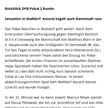
Rückblick DFB-Pokal 2.Runde:
Sensation in Walldorf  Astoria kegelt auch Darmstadt raus
Das Pokal-Märchen in Walldorf geht weiter: Nach dem
Erstrunden-Überraschungssieg gegen Zweitligist Bochum
(4:3 n.V.) bezwang die Mannschaft von Matthias Born in der
2. Hauptrunde auch den Erstligisten SV Darmstadt 98. Das
Tor des Tages erzielte Astoria-Akteur Nico Hillenbrand (32.)
und bescherte seinem Team somit den Einzug ins Pokal-
Achtelfinale. Die ersten Chancen im ausverkauften Dietmar-
Hopp-Sportpark hatten die favorisierten Lilien. Zunächst traf
Heller (5.) den Ball nicht richtig, kurz danach scheiterte
Colak (6.) an FCA-Schlussmann Rennar. In einem
abwechslungsreichen Spiel kam Walldorf danach besser
zurecht und wurde mutiger.
In der 32. Minute war es dann soweit: Marcus Meyer passte
auf Pascal Pellowski, der bis zur Grundlinie lief und von links
Hillenbrand mustergültig bediente. Dieser kam vor SVD-