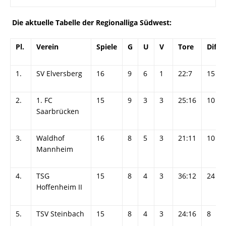
Die aktuelle Tabelle der Regionalliga Südwest:
Pl.
Verein
Spiele
G
U
V
Tore
Diff.
1.
SV Elversberg
16
9
6
1
22:7
15
2.
1. FC
15
9
3
3
25:16
10
Saarbrücken
3.
Waldhof
16
8
5
3
21:11
10
Mannheim
4.
TSG
15
8
4
3
36:12
24
Hoffenheim II
5.
TSV Steinbach
15
8
4
3
24:16
8