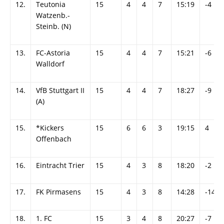
12.
Teutonia
15
4
4
7
15:19
-4
Watzenb.-
Steinb. (N)
13.
FC-Astoria
15
4
4
7
15:21
-6
Walldorf
14.
VfB Stuttgart II
15
4
4
7
18:27
-9
(A)
15.
*Kickers
15
6
6
3
19:15
4
Offenbach
16.
Eintracht Trier
15
4
3
8
18:20
-2
17.
FK Pirmasens
15
4
3
8
14:28
-14
18.
1. FC
15
3
4
8
20:27
-7