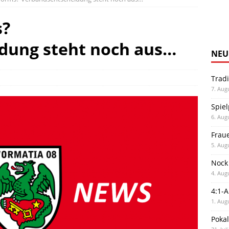
s?
dung steht noch aus…
NEU
Trad
7. Aug
Spiel
6. Aug
Frau
5. Aug
Nock
4. Aug
4:1-
1. Aug
Poka