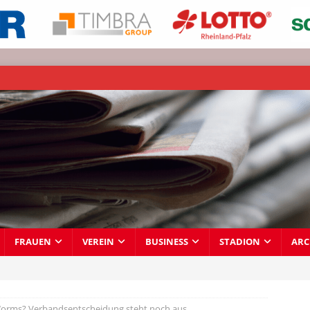
FRAUEN
VEREIN
BUSINESS
STADION
ARC
 Worms? Verbandsentscheidung steht noch aus…