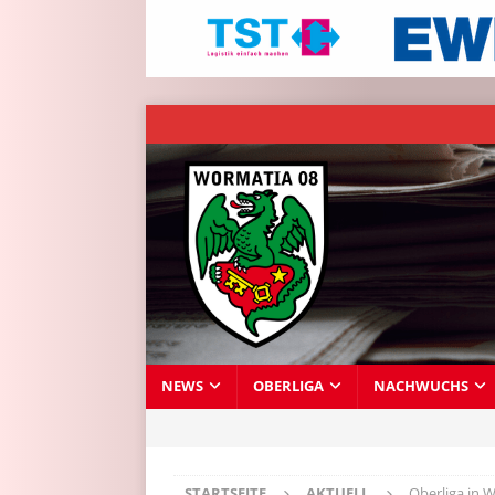
NEWS
OBERLIGA
NACHWUCHS
STARTSEITE
AKTUELL
Oberliga in