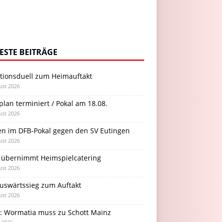
ESTE BEITRÄGE
itionsduell zum Heimauftakt
ust 2026
plan terminiert / Pokal am 18.08.
ust 2026
en im DFB-Pokal gegen den SV Eutingen
ust 2026
 übernimmt Heimspielcatering
ust 2026
Auswärtssieg zum Auftakt
ust 2026
l: Wormatia muss zu Schott Mainz