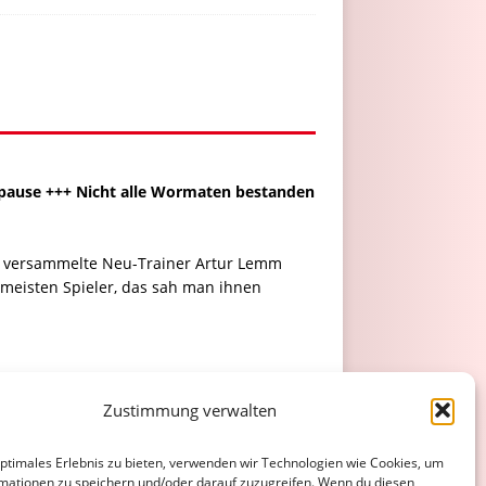
pause +++ Nicht alle Wormaten bestanden
en versammelte Neu-Trainer Artur Lemm
 meisten Spieler, das sah man ihnen
 vor knapp zwei Wochen mit ihrem
leme. Ein weiterer Neuer Ufuk Kömesögütlü
Zustimmung verwalten
ren Problemen ab, Vize-Kapitän Laurenz
er mit dem jüngst operierten Leo Klein
optimales Erlebnis zu bieten, verwenden wir Technologien wie Cookies, um
mationen zu speichern und/oder darauf zuzugreifen. Wenn du diesen