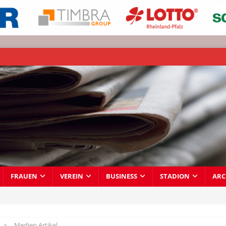
FRAUEN
VEREIN
BUSINESS
STADION
ARC
Medien Artikel