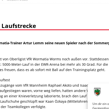
r Laufstrecke
matia-Trainer Artur Lemm seine neuen Spieler nach der Sommer
akt von Oberligist VfR Wormatia Worms noch außen vor. Stattdess
t: 5000-Meter-Lauf in der EWR-Arena bei mehr als 30 Grad. Für die
s freuen, dass es ab sofort mit Ball auf den Trainingsplatz geht.
uftest
ugänge vom VfR Mannheim Raphael Akoto und Isaac Okwubor, die
a aufgestiegen waren, vorne weg liefen, hatten andere VfRler Prob
 an einer Knieverletzung laborierte, brach den Lauf mit muskulä
e Laufschuhe geschlüpft war Kaan Özkaya (Mittelohrentzündung), d
Um dir ein 
 der Teamkollegen verfolgte.
Geräteinfor