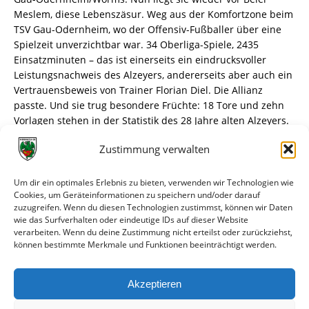
Meslem, diese Lebenszäsur. Weg aus der Komfortzone beim
TSV Gau-Odernheim, wo der Offensiv-Fußballer über eine
Spielzeit unverzichtbar war. 34 Oberliga-Spiele, 2435
Einsatzminuten – das ist einerseits ein eindrucksvoller
Leistungsnachweis des Alzeyers, andererseits aber auch ein
Vertrauensbeweis von Trainer Florian Diel. Die Allianz
passte. Und sie trug besondere Früchte: 18 Tore und zehn
Vorlagen stehen in der Statistik des 28 Jahre alten Alzeyers.
Zustimmung verwalten
Doch ausruhen wollte er sich nicht darauf. Stattdessen
folgte er dem Ruf von Wormatia Worms. „Es ist das Ziel
eines jeden Sportlers, sich weiterzuentwickeln“, begründet
Um dir ein optimales Erlebnis zu bieten, verwenden wir Technologien wie
der Zehner seine Entscheidung, sich aus dem gemachten
Cookies, um Geräteinformationen zu speichern und/oder darauf
zuzugreifen. Wenn du diesen Technologien zustimmst, können wir Daten
Nest in ein neues Abenteuer zu stürzen. Hinzu kam, dass
wie das Surfverhalten oder eindeutige IDs auf dieser Website
Anouar Ddaou bei ihm anklopfte. Sie kannten sich aus
verarbeiten. Wenn du deine Zustimmung nicht erteilst oder zurückziehst,
gemeinsamen Zeiten beim SV Gonsenheim (2022/23). Dass
können bestimmte Merkmale und Funktionen beeinträchtigt werden.
Ddaou inzwischen bei Wormatia Worms Geschichte ist, ist
ein anderes Thema.
Akzeptieren
weiterlesen