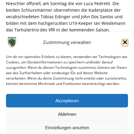
Nieschler offiziell, am Sonntag die von Luca Pedretti. Die
beiden Schlussmänner übernehmen die Kaderplätze der
verabschiedeten Tobias Edinger und John Dos Santos und
bilden mit dem hochgerückten U19-Keeper Ian Wiedemann
das Torhütertrio des VfR in der kommenden Saison.
Zustimmung verwalten
Pedretti kennt den Verein, Nieschler den Trainer
Besonders die Verpflichtung von Luca Pedretti dürfte den
Wormser Fans Freude bereiten. Erst vor der nun
Um dir ein optimales Erlebnis zu bieten, verwenden wir Technologien wie
abgeschlossenen Oberliga-Spielzeit hatte der 24-jährige
Cookies, um Geräteinformationen zu speichern und/oder darauf
zuzugreifen. Wenn du diesen Technologien zustimmst, können wir Daten
Schwetzinger die Nibelungenstadt verlassen. Als eine in
wie das Surfverhalten oder eindeutige IDs auf dieser Website
Mannschaft und Umfeld gleichermaßen beliebte Person.
verarbeiten. Wenn du deine Zustimmung nicht erteilst oder zurückziehst,
Zuvor hatte es der Wormser Verein wohl versäumt, den
können bestimmte Merkmale und Funktionen beeinträchtigt werden.
Vertrag des Torwarts frühzeitig zu verlängern, der sich
daraufhin für einen Wechsel zum VfR Mannheim entschied.
Akzeptieren
weiterlesen
Ablehnen
Einstellungen ansehen