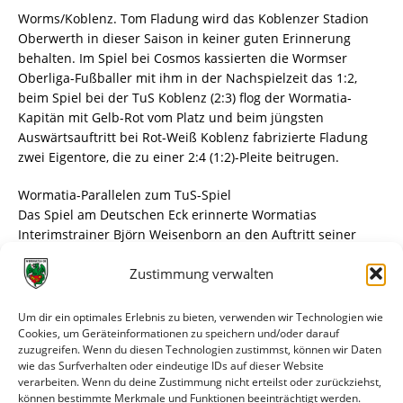
Worms/Koblenz. Tom Fladung wird das Koblenzer Stadion
Oberwerth in dieser Saison in keiner guten Erinnerung
behalten. Im Spiel bei Cosmos kassierten die Wormser
Oberliga-Fußballer mit ihm in der Nachspielzeit das 1:2,
beim Spiel bei der TuS Koblenz (2:3) flog der Wormatia-
Kapitän mit Gelb-Rot vom Platz und beim jüngsten
Auswärtsauftritt bei Rot-Weiß Koblenz fabrizierte Fladung
zwei Eigentore, die zu einer 2:4 (1:2)-Pleite beitrugen.
Wormatia-Parallelen zum TuS-Spiel
Das Spiel am Deutschen Eck erinnerte Wormatias
Interimstrainer Björn Weisenborn an den Auftritt seiner
Mannschaft bei der TuS Koblenz vor nicht allzu langer Zeit.
Zustimmung verwalten
Wie schon da, starteten die Wormser schlecht ins Spiel und
wurden erst nach dem Seitenwechsel besser. „Wir wollten
anlaufen, intensiv spielen, Druck auf den Ball machen”,
Um dir ein optimales Erlebnis zu bieten, verwenden wir Technologien wie
umschrieb Weisenborn den Matchplan. „Das hat allerdings
Cookies, um Geräteinformationen zu speichern und/oder darauf
zuzugreifen. Wenn du diesen Technologien zustimmst, können wir Daten
nur bedingt geklappt.” Und so ging die 2:1-Halbzeitführung
wie das Surfverhalten oder eindeutige IDs auf dieser Website
der Hausherren (Tore von Teyler-Jeremy Wozny 35. und
verarbeiten. Wenn du deine Zustimmung nicht erteilst oder zurückziehst,
Takumu Yamahara 44.) laut Weisenborn „voll in Ordnung”.
können bestimmte Merkmale und Funktionen beeinträchtigt werden.