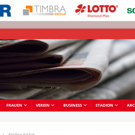
FRAUEN
VEREIN
BUSINESS
STADION
ARC
Medien Artikel