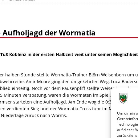
se Aufholjagd der Wormatia
TuS Koblenz in der ersten Halbzeit weit unter seinen Möglichkeit
ner halben Stunde stellte Wormatia-Trainer Björn Weisenborn um u
Abwehrreihe, Amir Moore ging den umgekehrten Weg, Luca Baders
 blieb einseitig. Noch vor dem Pausenpfiff stellte Weisenborn dann
 45 Minuten Verspätung, waren die Wormaten im Spiel. Gastgeber T
rmser starteten eine Aufholjagd. Am Ende wog die 0:3-Hypothek de
inen verdienten Sieg und der Wormatia-Tross fuhr im Mannschaftsbu
Um dir ein 
3)-Niederlage zurück nach Worms.
Geräteinfor
Technologie
auf dieser 
zurückziehs