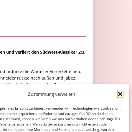
en und verliert den Südwest-Klassiker 2:3,
nd ordnete die Wormser Viererkette neu.
chneider rückte nach außen und Jabez
 auf Fünferkette um, in der Pause
uS Koblenz hatte zwar weiter die
Zustimmung verwalten
nnoch zu schwer. Die TuS feierte im
s zwar angesichts 30 bestellter Pizzen gut
optimales Erlebnis zu bieten, verwenden wir Technologien wie Cookies, um
mationen zu speichern und/oder darauf zuzugreifen. Wenn du diesen
n zustimmst, können wir Daten wie das Surfverhalten oder eindeutige IDs
Website verarbeiten. Wenn du deine Zustimmung nicht erteilst oder
t, können bestimmte Merkmale und Funktionen beeinträchtigt werden.