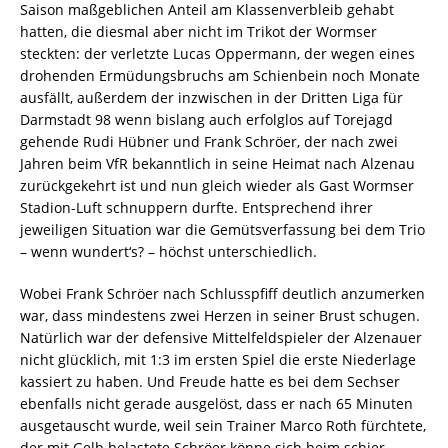
Saison maßgeblichen Anteil am Klassenverbleib gehabt
hatten, die diesmal aber nicht im Trikot der Wormser
steckten: der verletzte Lucas Oppermann, der wegen eines
drohenden Ermüdungsbruchs am Schienbein noch Monate
ausfällt, außerdem der inzwischen in der Dritten Liga für
Darmstadt 98 wenn bislang auch erfolglos auf Torejagd
gehende Rudi Hübner und Frank Schröer, der nach zwei
Jahren beim VfR bekanntlich in seine Heimat nach Alzenau
zurückgekehrt ist und nun gleich wieder als Gast Wormser
Stadion-Luft schnuppern durfte. Entsprechend ihrer
jeweiligen Situation war die Gemütsverfassung bei dem Trio
– wenn wundert‘s? – höchst unterschiedlich.
Wobei Frank Schröer nach Schlusspfiff deutlich anzumerken
war, dass mindestens zwei Herzen in seiner Brust schugen.
Natürlich war der defensive Mittelfeldspieler der Alzenauer
nicht glücklich, mit 1:3 im ersten Spiel die erste Niederlage
kassiert zu haben. Und Freude hatte es bei dem Sechser
ebenfalls nicht gerade ausgelöst, dass er nach 65 Minuten
ausgetauscht wurde, weil sein Trainer Marco Roth fürchtete,
der mit Gelb belastete Schröer könne sich beim schier