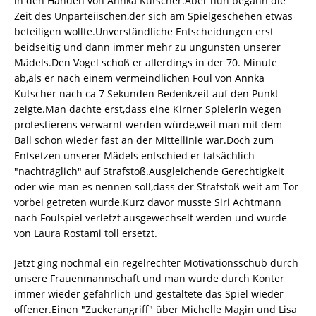
in den Händen von Annka Kutscher.Aber nun begann die
Zeit des Unparteiischen,der sich am Spielgeschehen etwas
beteiligen wollte.Unverständliche Entscheidungen erst
beidseitig und dann immer mehr zu ungunsten unserer
Mädels.Den Vogel schoß er allerdings in der 70. Minute
ab,als er nach einem vermeindlichen Foul von Annka
Kutscher nach ca 7 Sekunden Bedenkzeit auf den Punkt
zeigte.Man dachte erst,dass eine Kirner Spielerin wegen
protestierens verwarnt werden würde,weil man mit dem
Ball schon wieder fast an der Mittellinie war.Doch zum
Entsetzen unserer Mädels entschied er tatsächlich
"nachträglich" auf Strafstoß.Ausgleichende Gerechtigkeit
oder wie man es nennen soll,dass der Strafstoß weit am Tor
vorbei getreten wurde.Kurz davor musste Siri Achtmann
nach Foulspiel verletzt ausgewechselt werden und wurde
von Laura Rostami toll ersetzt.
Jetzt ging nochmal ein regelrechter Motivationsschub durch
unsere Frauenmannschaft und man wurde durch Konter
immer wieder gefährlich und gestaltete das Spiel wieder
offener.Einen "Zuckerangriff" über Michelle Magin und Lisa