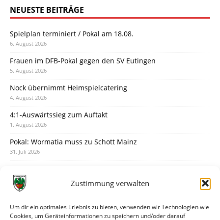
NEUESTE BEITRÄGE
Spielplan terminiert / Pokal am 18.08.
6. August 2026
Frauen im DFB-Pokal gegen den SV Eutingen
5. August 2026
Nock übernimmt Heimspielcatering
4. August 2026
4:1-Auswärtssieg zum Auftakt
1. August 2026
Pokal: Wormatia muss zu Schott Mainz
31. Juli 2026
Wormatia trauert um Jürgen Dinger
30. Juli 2026
Zustimmung verwalten
Deine Spielminute: 89+1
28. Juli 2026
Um dir ein optimales Erlebnis zu bieten, verwenden wir Technologien wie
Cookies, um Geräteinformationen zu speichern und/oder darauf