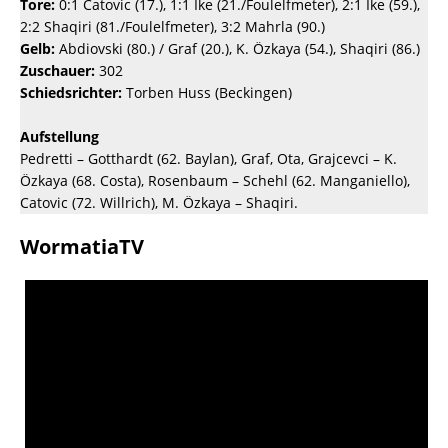
Tore:
0:1 Catovic (17.), 1:1 Ike (21./Foulelfmeter), 2:1 Ike (59.),
2:2 Shaqiri (81./Foulelfmeter), 3:2 Mahrla (90.)
Gelb:
Abdiovski (80.) / Graf (20.), K. Özkaya (54.), Shaqiri (86.)
Zuschauer:
302
Schiedsrichter:
Torben Huss (Beckingen)
Aufstellung
Pedretti – Gotthardt (62. Baylan), Graf, Ota, Grajcevci – K.
Özkaya (68. Costa), Rosenbaum – Schehl (62. Manganiello),
Catovic (72. Willrich), M. Özkaya – Shaqiri.
WormatiaTV