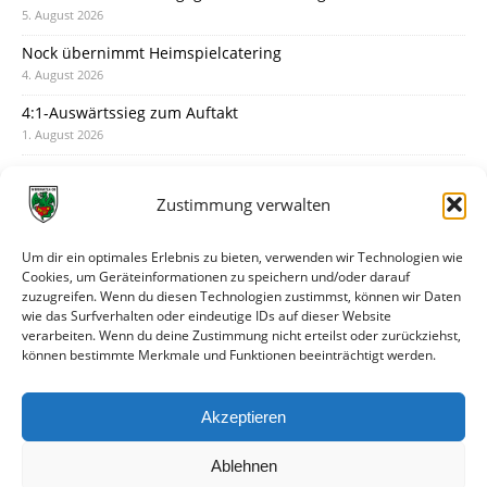
5. August 2026
Nock übernimmt Heimspielcatering
4. August 2026
4:1-Auswärtssieg zum Auftakt
1. August 2026
Pokal: Wormatia muss zu Schott Mainz
31. Juli 2026
Zustimmung verwalten
Wormatia trauert um Jürgen Dinger
30. Juli 2026
Um dir ein optimales Erlebnis zu bieten, verwenden wir Technologien wie
Cookies, um Geräteinformationen zu speichern und/oder darauf
Deine Spielminute: 89+1
zuzugreifen. Wenn du diesen Technologien zustimmst, können wir Daten
28. Juli 2026
wie das Surfverhalten oder eindeutige IDs auf dieser Website
verarbeiten. Wenn du deine Zustimmung nicht erteilst oder zurückziehst,
Neuer Rückensponsor
können bestimmte Merkmale und Funktionen beeinträchtigt werden.
28. Juli 2026
Neue Podcast-Folge: So tickt Björn!
Akzeptieren
27. Juli 2026
Ablehnen