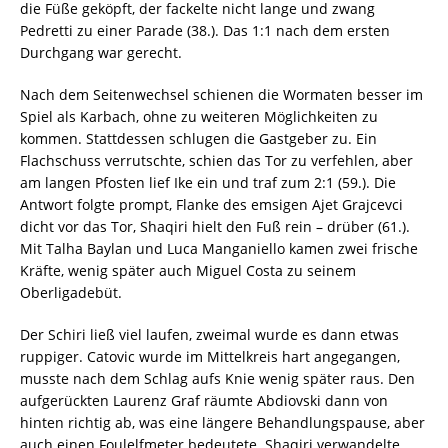
die Füße geköpft, der fackelte nicht lange und zwang
Pedretti zu einer Parade (38.). Das 1:1 nach dem ersten
Durchgang war gerecht.
Nach dem Seitenwechsel schienen die Wormaten besser im
Spiel als Karbach, ohne zu weiteren Möglichkeiten zu
kommen. Stattdessen schlugen die Gastgeber zu. Ein
Flachschuss verrutschte, schien das Tor zu verfehlen, aber
am langen Pfosten lief Ike ein und traf zum 2:1 (59.). Die
Antwort folgte prompt, Flanke des emsigen Ajet Grajcevci
dicht vor das Tor, Shaqiri hielt den Fuß rein – drüber (61.).
Mit Talha Baylan und Luca Manganiello kamen zwei frische
Kräfte, wenig später auch Miguel Costa zu seinem
Oberligadebüt.
Der Schiri ließ viel laufen, zweimal wurde es dann etwas
ruppiger. Catovic wurde im Mittelkreis hart angegangen,
musste nach dem Schlag aufs Knie wenig später raus. Den
aufgerückten Laurenz Graf räumte Abdiovski dann von
hinten richtig ab, was eine längere Behandlungspause, aber
auch einen Foulelfmeter bedeutete. Shaqiri verwandelte