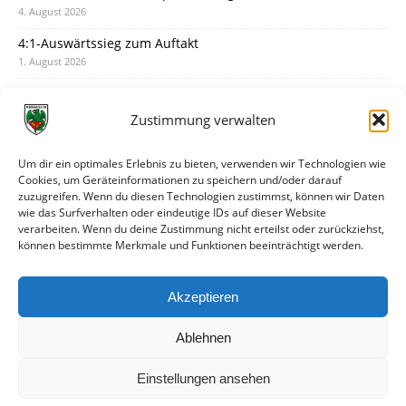
4. August 2026
4:1-Auswärtssieg zum Auftakt
1. August 2026
Pokal: Wormatia muss zu Schott Mainz
31. Juli 2026
Zustimmung verwalten
Wormatia trauert um Jürgen Dinger
30. Juli 2026
Um dir ein optimales Erlebnis zu bieten, verwenden wir Technologien wie
Cookies, um Geräteinformationen zu speichern und/oder darauf
Deine Spielminute: 89+1
zuzugreifen. Wenn du diesen Technologien zustimmst, können wir Daten
28. Juli 2026
wie das Surfverhalten oder eindeutige IDs auf dieser Website
verarbeiten. Wenn du deine Zustimmung nicht erteilst oder zurückziehst,
Neuer Rückensponsor
können bestimmte Merkmale und Funktionen beeinträchtigt werden.
28. Juli 2026
Neue Podcast-Folge: So tickt Björn!
Akzeptieren
27. Juli 2026
Ablehnen
Einstellungen ansehen