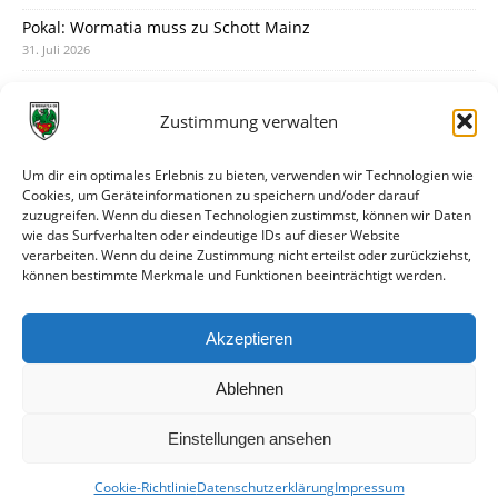
Pokal: Wormatia muss zu Schott Mainz
31. Juli 2026
Wormatia trauert um Jürgen Dinger
30. Juli 2026
Zustimmung verwalten
Deine Spielminute: 89+1
28. Juli 2026
Um dir ein optimales Erlebnis zu bieten, verwenden wir Technologien wie
Cookies, um Geräteinformationen zu speichern und/oder darauf
Neuer Rückensponsor
zuzugreifen. Wenn du diesen Technologien zustimmst, können wir Daten
28. Juli 2026
wie das Surfverhalten oder eindeutige IDs auf dieser Website
verarbeiten. Wenn du deine Zustimmung nicht erteilst oder zurückziehst,
Neue Podcast-Folge: So tickt Björn!
können bestimmte Merkmale und Funktionen beeinträchtigt werden.
27. Juli 2026
Eindrücke vom Stadionfest
Akzeptieren
27. Juli 2026
Ablehnen
Einstellungen ansehen
Cookie-Richtlinie
Datenschutzerklärung
Impressum
© VfR Wormatia Worms