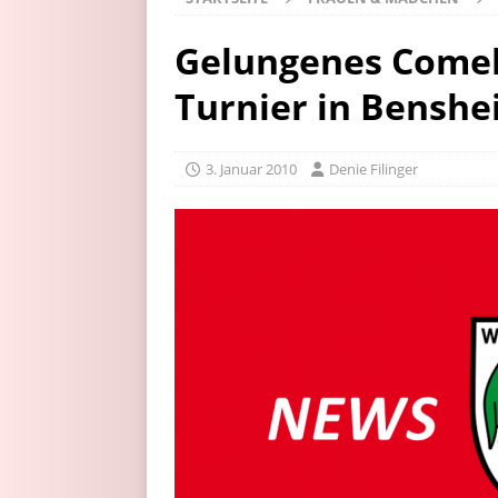
Gelungenes Comeb
Turnier in Bensh
3. Januar 2010
Denie Filinger