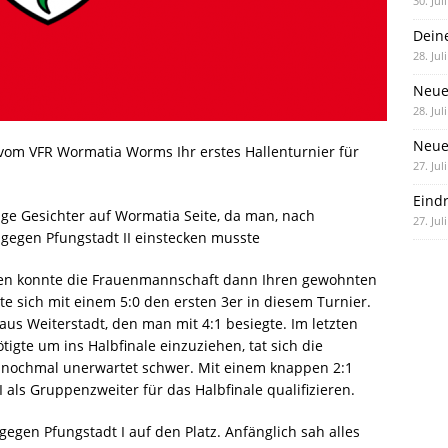
30. Jul
Dein
28. Jul
Neue
28. Jul
Neue 
vom VFR Wormatia Worms Ihr erstes Hallenturnier für
27. Jul
Eind
e Gesichter auf Wormatia Seite, da man, nach
27. Jul
age gegen Pfungstadt II einstecken musste
en konnte die Frauenmannschaft dann Ihren gewohnten
e sich mit einem 5:0 den ersten 3er in diesem Turnier.
 aus Weiterstadt, den man mit 4:1 besiegte. Im letzten
gte um ins Halbfinale einzuziehen, tat sich die
 nochmal unerwartet schwer. Mit einem knappen 2:1
 als Gruppenzweiter für das Halbfinale qualifizieren.
egen Pfungstadt I auf den Platz. Anfänglich sah alles