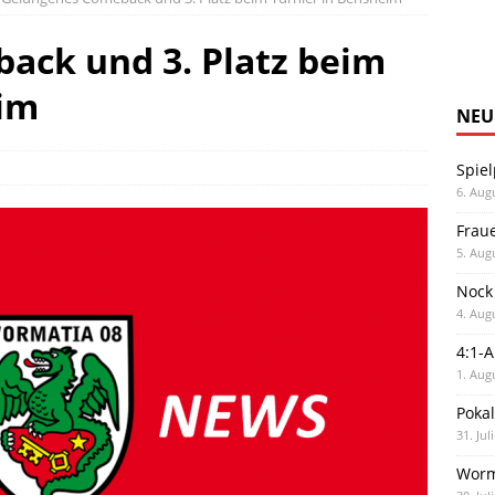
ack und 3. Platz beim
eim
NEU
Spiel
6. Aug
Frau
5. Aug
Nock
4. Aug
4:1-
1. Aug
Poka
31. Jul
Worm