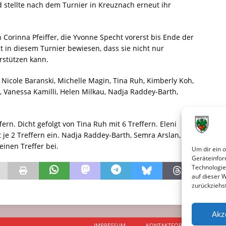
 stellte nach dem Turnier in Kreuznach erneut ihr
n Corinna Pfeiffer, die Yvonne Specht vorerst bis Ende der
 in diesem Turnier bewiesen, dass sie nicht nur
rstützen kann.
 Nicole Baranski, Michelle Magin, Tina Ruh, Kimberly Koh,
r, Vanessa Kamilli, Helen Milkau, Nadja Raddey-Barth,
ern. Dicht gefolgt von Tina Ruh mit 6 Treffern. Eleni
 je 2 Treffern ein. Nadja Raddey-Barth, Semra Arslan,
einen Treffer bei.
Um dir ein 
Geräteinfor
Technologie
auf dieser 
zurückziehs
Akz
IMPRESSUM
KONTAKTFORMULAR
D