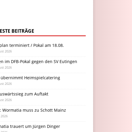
ESTE BEITRÄGE
plan terminiert / Pokal am 18.08.
ust 2026
en im DFB-Pokal gegen den SV Eutingen
ust 2026
 übernimmt Heimspielcatering
ust 2026
Auswärtssieg zum Auftakt
ust 2026
l: Wormatia muss zu Schott Mainz
i 2026
atia trauert um Jürgen Dinger