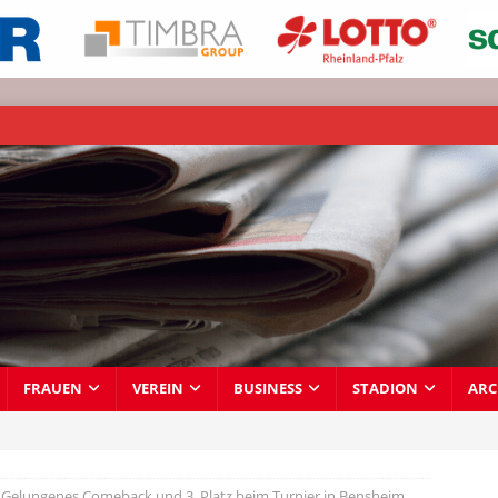
FRAUEN
VEREIN
BUSINESS
STADION
ARC
Gelungenes Comeback und 3. Platz beim Turnier in Bensheim