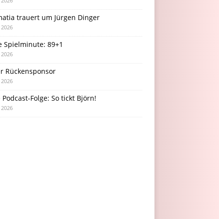
i 2026
atia trauert um Jürgen Dinger
i 2026
e Spielminute: 89+1
i 2026
r Rückensponsor
i 2026
Podcast-Folge: So tickt Björn!
i 2026