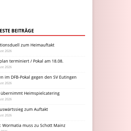
ESTE BEITRÄGE
itionsduell zum Heimauftakt
ust 2026
plan terminiert / Pokal am 18.08.
ust 2026
en im DFB-Pokal gegen den SV Eutingen
ust 2026
 übernimmt Heimspielcatering
ust 2026
Auswärtssieg zum Auftakt
ust 2026
l: Wormatia muss zu Schott Mainz