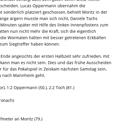
 entscheiden. Lucas Oppermann übernahm die
sonderlich platziert geschossen, behielt Moritz in der
Lange ärgern musste man sich nicht, Daniele Tochs
 Minuten später mit Hilfe des linken Innenpfostens zum
tten nun nicht mehr die Kraft, sich die eigentlich
 die Wormaten hätten mit besser getretenen Eckbällen
e zum Siegtreffer haben können.
nde angesichts der ersten Halbzeit sehr zufrieden, mit
 kann man es nicht sein. Dies und das frühe Ausscheiden
tor für das Pokalspiel in Zeiskam nächsten Samstag sein,
y nach Mannheim geht.
or), 1:2 Oppermann (50.), 2:2 Toch (81.)
ronach)
fmeter an Moritz (79.)