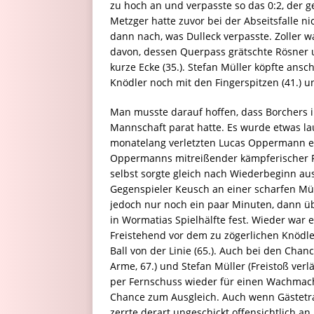
zu hoch an und verpasste so das 0:2, der
Metzger hatte zuvor bei der Abseitsfalle ni
dann nach, was Dulleck verpasste. Zoller
davon, dessen Querpass grätschte Rösner u
kurze Ecke (35.). Stefan Müller köpfte ansc
Knödler noch mit den Fingerspitzen (41.) un
Man musste darauf hoffen, dass Borchers 
Mannschaft parat hatte. Es wurde etwas la
monatelang verletzten Lucas Oppermann erh
Oppermanns mitreißender kämpferischer Fu
selbst sorgte gleich nach Wiederbeginn au
Gegenspieler Keusch an einer scharfen Mül
jedoch nur noch ein paar Minuten, dann ü
in Wormatias Spielhälfte fest. Wieder war 
Freistehend vor dem zu zögerlichen Knödler
Ball von der Linie (65.). Auch bei den Cha
Arme, 67.) und Stefan Müller (Freistoß verlä
per Fernschuss wieder für einen Wachmache
Chance zum Ausgleich. Auch wenn Gästetrai
zerrte derart ungeschickt offensichtlich an