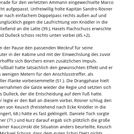
 gerade für den verletzten Ammann eingewechselte Marco
cht aufgepasst. Unfreiwillig holte Kapitän Sandro Rösner
 war nach einfachem Doppelpass rechts außen auf und
nglücklich gegen die Laufrichtung von Knödler in die
hließend an die Latte (39.), Hasels Flachschuss erwischte
d Dulleck schoss rechts unten vorbei (45.+2).
in der Pause den passenden Weckruf für seine
uter in der Kabine und mit der Einwechslung des zuvor
offte sich Borchers einen zusätzlichen Impuls.
ßball hatte tatsächlich den gewünschten Effekt und er
s wenigen Metern für den Anschlusstreffer, als
ler-Flanke vorbeisemmelte (51.). Die Drangphase hielt
bernahmen die Gäste wieder die Regie und setzten sich
es Dulleck, der die Entscheidung auf dem Fuß hatte.
 legte er den Ball an diesem vorbei, Rösner schlug den
ncen von Keusch (freistehend nach Ecke Knödler in die
ngert, 68.) hätte es fast geklingelt. Daniele Toch sorgte
r (71.) und kurz darauf ergab sich plötzlich die große
ner Kauczinski die Situation anders beurteilte, Keusch
 Michael Schürg, dass dem guten Schiri Dietz nichts