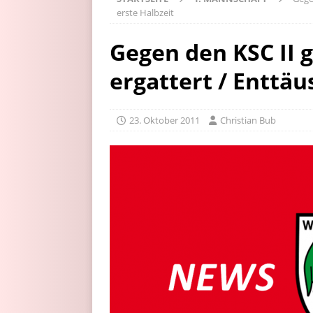
erste Halbzeit
Gegen den KSC II 
ergattert / Enttäu
23. Oktober 2011
Christian Bub