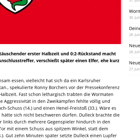
31. Jul
Worm
30. Jul
Dein
28. Jul
Neue
28. Jul
täuschender erster Halbzeit und 0:2-Rückstand macht
chlusstreffer, verschießt später einen Elfer, ehe kurz
Neue 
27. Jul
am essen, vielleicht hat sich da ein Karlsruher
tan., spekulierte Ronny Borchers vor der Pressekonferenz
 Halbzeit. Fast schon lethargisch trabten die Wormaten
 Aggressivität in den Zweikämpfen fehlte völlig und
och-Schuss (14.) und einen Henel-Freistoß (33.). Wäre es
 hätte sich nicht beschweren dürfen. Dulleck brachte die
er links durch mehrere Gegenspieler hindurch in den
or mit einem Schuss aus spitzem Winkel, statt dem
.). Gut zehn Minuten später setzte Dulleck einen Lupfer