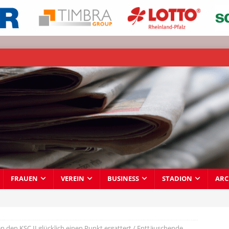
FRAUEN
VEREIN
BUSINESS
STADION
ARC
n den KSC II glücklich einen Punkt ergattert / Enttäuschende