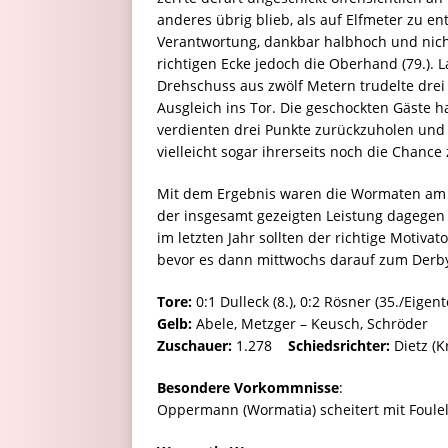
anderes übrig blieb, als auf Elfmeter zu
Verantwortung, dankbar halbhoch und nicht 
richtigen Ecke jedoch die Oberhand (79.). 
Drehschuss aus zwölf Metern trudelte drei
Ausgleich ins Tor. Die geschockten Gäste ha
verdienten drei Punkte zurückzuholen und
vielleicht sogar ihrerseits noch die Chanc
Mit dem Ergebnis waren die Wormaten am E
der insgesamt gezeigten Leistung dagegen
im letzten Jahr sollten der richtige Motiva
bevor es dann mittwochs darauf zum Derb
Tore:
0:1 Dulleck (8.), 0:2 Rösner (35./Eigent
Gelb:
Abele, Metzger – Keusch, Schröder
Zuschauer:
1.278
Schiedsrichter:
Dietz (K
Besondere Vorkommnisse
:
Oppermann (Wormatia) scheitert mit Foulel