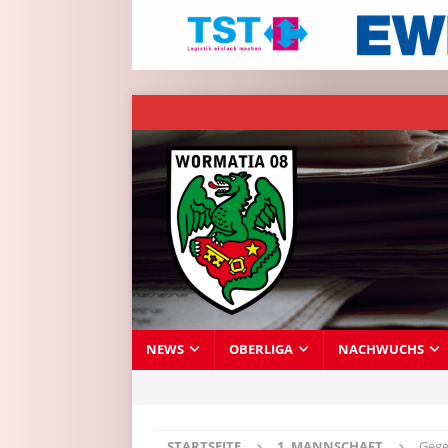
NEWS
OBERLIGA
NACHWUCHS
STARTSEITE
1. MANNSCHAFT
Gege