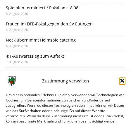
Spielplan terminiert / Pokal am 18.08.
6. August 2026
Frauen im DFB-Pokal gegen den SV Eutingen
5. August 2026
Nock übernimmt Heimspielcatering
4. August 2026
4:1-Auswärtssieg zum Auftakt
1. August 2026
Pokal: Wormatia muss zu Schott Mainz
31. Juli 2026
Zustimmung verwalten
Wormatia trauert um Jürgen Dinger
30. Juli 2026
Um dir ein optimales Erlebnis zu bieten, verwenden wir Technologien wie
Cookies, um Geräteinformationen zu speichern und/oder darauf
Deine Spielminute: 89+1
zuzugreifen. Wenn du diesen Technologien zustimmst, können wir Daten
28. Juli 2026
wie das Surfverhalten oder eindeutige IDs auf dieser Website
verarbeiten. Wenn du deine Zustimmung nicht erteilst oder zurückziehst,
Neuer Rückensponsor
können bestimmte Merkmale und Funktionen beeinträchtigt werden.
28. Juli 2026