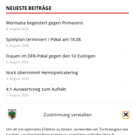
NEUESTE BEITRÄGE
Wormatia begeistert gegen Pirmasens
8. August 2026
Spielplan terminiert / Pokal am 18.08.
6. August 2026
Frauen im DFB-Pokal gegen den SV Eutingen
5. August 2026
Nock übernimmt Heimspielcatering
4. August 2026
4:1-Auswärtssieg zum Auftakt
1. August 2026
Pokal: Wormatia muss zu Schott Mainz
31. Juli 2026
Zustimmung verwalten
Wormatia trauert um Jürgen Dinger
30. Juli 2026
Um dir ein optimales Erlebnis zu bieten, verwenden wir Technologien wie
Cookies, um Geräteinformationen zu speichern und/oder darauf