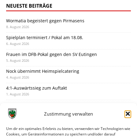
NEUESTE BEITRÄGE
Wormatia begeistert gegen Pirmasens
8. August 2026
Spielplan terminiert / Pokal am 18.08.
6. August 2026
Frauen im DFB-Pokal gegen den SV Eutingen
5. August 2026
Nock übernimmt Heimspielcatering
4. August 2026
4:1-Auswärtssieg zum Auftakt
1. August 2026
Pokal: Wormatia muss zu Schott Mainz
31. Juli 2026
Zustimmung verwalten
Wormatia trauert um Jürgen Dinger
30. Juli 2026
Um dir ein optimales Erlebnis zu bieten, verwenden wir Technologien wie
Cookies, um Geräteinformationen zu speichern und/oder darauf