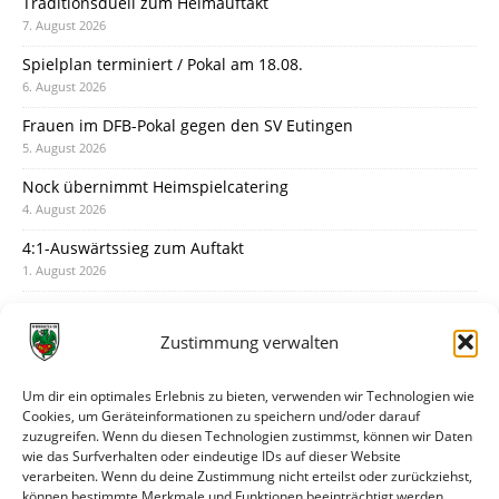
Traditionsduell zum Heimauftakt
7. August 2026
Spielplan terminiert / Pokal am 18.08.
6. August 2026
Frauen im DFB-Pokal gegen den SV Eutingen
5. August 2026
Nock übernimmt Heimspielcatering
4. August 2026
4:1-Auswärtssieg zum Auftakt
1. August 2026
Pokal: Wormatia muss zu Schott Mainz
31. Juli 2026
Zustimmung verwalten
Wormatia trauert um Jürgen Dinger
30. Juli 2026
Um dir ein optimales Erlebnis zu bieten, verwenden wir Technologien wie
Cookies, um Geräteinformationen zu speichern und/oder darauf
Deine Spielminute: 89+1
zuzugreifen. Wenn du diesen Technologien zustimmst, können wir Daten
28. Juli 2026
wie das Surfverhalten oder eindeutige IDs auf dieser Website
verarbeiten. Wenn du deine Zustimmung nicht erteilst oder zurückziehst,
Neuer Rückensponsor
können bestimmte Merkmale und Funktionen beeinträchtigt werden.