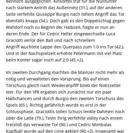
dennoch ausgeglichen. Kinsombi traf für die Nullfünfer
nach starkem Antritt das Außennetz (31.), auf der anderen
Seite verfehlte Giuseppe Burgio nach tollem Angriff das Tor
ebenfalls knapp (34.). Doch gab es den Doppelschlag gegen
Walldorf noch zu Beginn der Halbzeit, folgte er nun an
deren Ende. Der für Cedric Heller eingewechselte Luca
Graciotti verlor den Ball und nach schnellem
Angriff wuchtete Lappe den Querpass zum 1:0 ins Tor (42.).
Und in der Nachspielzeit erhöhte Petermann mit viel Platz
beim Konter sogar noch auf 2:0 (45.+2).
Im zweiten Durchgang machten die Mainzer nicht mehr als
nötig und verwalteten den Vorsprung. Bis auf einen
Torschuss gleich nach Wiederanpfiff blieb der Notizzettel
leer. Für den VfR ergaben sich zunächst nur ein paar
Halbchancen und durch Burgio den zweiten Torschuss des
Spiels (65.). Richtig gefährlich wurde es erst in der
Schlussphase. Graciottis tollen Schuss lenkte Dahmen noch
über die Latte (79.), Tevin Ihrig verfehlte volley nach einem
Freistoß das verwaiste Tor (90.) und Cedric Mimbalas
Kopfball wurde auf den Linie geklärt (90.+2). Insgesamt war