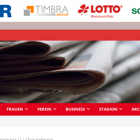
FRAUEN
VEREIN
BUSINESS
STADION
ARC
Wormatia 11 | Chris Keilmann