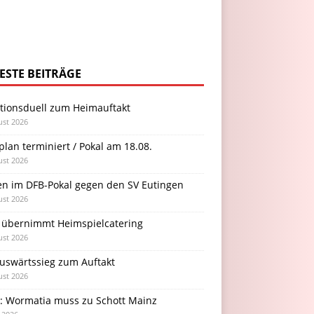
ESTE BEITRÄGE
itionsduell zum Heimauftakt
ust 2026
plan terminiert / Pokal am 18.08.
ust 2026
en im DFB-Pokal gegen den SV Eutingen
ust 2026
 übernimmt Heimspielcatering
ust 2026
Auswärtssieg zum Auftakt
ust 2026
l: Wormatia muss zu Schott Mainz