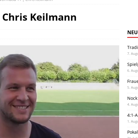
 Chris Keilmann
NEU
Trad
7. Aug
Spiel
6. Aug
Frau
5. Aug
Nock
4. Aug
4:1-
1. Aug
Poka