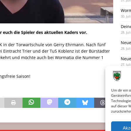
31. Jul
Worm
30. Jul
Dein
r euch die Spieler des aktuellen Kaders vor.
28. Jul
Neue
K in der Torwartschule von Gerry Ehrmann. Nach fünf
28. Jul
 Eintracht Trier und der TuS Koblenz ist der Bürstädter
gekehrt und möchte auch bei Wormatia die Nummer 1
Neue 
27. Jul
ngsfreie Saison!
Um dir ein 
Geräteinfor
Technologie
auf dieser 
zurückziehs
Akz